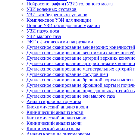
Нейросонография (УЗИ) головного мозга
УЗИ коленных суставов
УЗИ тазобедренных суставов
Комплексное УЗИ для женщин
Полное УЗИ обследование мужчин
УЗИ пазух носа
УЗИ малого таза
ЭКГ с физическими нагрузками
Дуплексное сканирование вен верхних конечносте
Дуплексное сканирование вен нижних конечностей
Дуплексное сканирование артерий верхних конечн
Дуплексное сканирование артерий нижних конечно
Дуплексное сканирование магистральных артерий 
Дуплексное сканирование сосудов шеи
Дуплексное сканирование брюшной аорты и мезент
Дуплексное сканирование брюшной аорты и почеч
Дуплексное сканирование подвздошных артерий и 
Дуплексное сканирование вен малого таза
Анализ крови на гормоны
Биохимический анализ крови
Клинический анализ крови
Биохимический анализ мочи
Клинический анализ мочи
Клинический анализ кала
Анализ крови на онкомаркеры