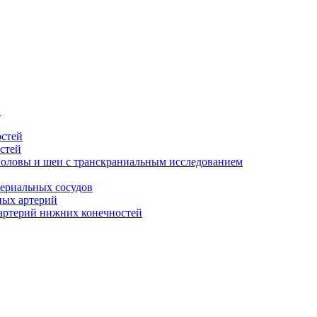
й
остей
стей
головы и шеи с транскраниальным исследованием
ериальных сосудов
ных артерий
артерий нижних конечностей