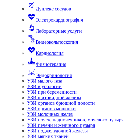
Дуплекс сосудов
Электрокардиография
Лабораторные услуги
Видеокольпоскопия
Кардиология
Физиотерапия
Эндокринология
УЗИ малого таза
УЗИ в урологии
УЗИ при беременности
УЗИ щитовидной железы
УЗИ органов брюшной полости
УЗИ органов мошонки
УЗИ молочных желез
УЗИ почек, надпочечников, мочевого пузыря
УЗИ печени и желчного пузыря
УЗИ поджелудочной железы
УЗИ мягких тканей