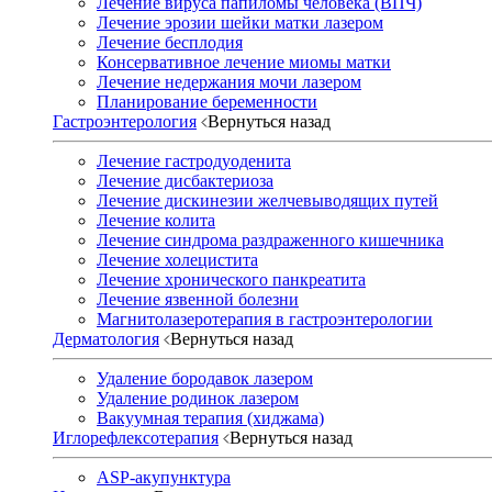
Лечение вируса папиломы человека (ВПЧ)
Лечение эрозии шейки матки лазером
Лечение бесплодия
Консервативное лечение миомы матки
Лечение недержания мочи лазером
Планирование беременности
Гастроэнтерология
Вернуться назад
Лечение гастродуоденита
Лечение дисбактериоза
Лечение дискинезии желчевыводящих путей
Лечение колита
Лечение синдрома раздраженного кишечника
Лечение холецистита
Лечение хронического панкреатита
Лечение язвенной болезни
Магнитолазеротерапия в гастроэнтерологии
Дерматология
Вернуться назад
Удаление бородавок лазером
Удаление родинок лазером
Вакуумная терапия (хиджама)
Иглорефлексотерапия
Вернуться назад
ASP-акупунктура