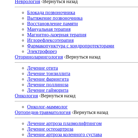
Неврология
Вернуться назад
Блокада позвоночника
Вытяжение позвоночника
Восстановление памяти
Мануальная терапия
Магнитно-лазерная терапия
Иглорефлексотерапия
Фармакопунктура с хондропротекторами
Электрофорез
Оториноларингология
Вернуться назад
Лечение отита
Лечение тонзиллита
Лечение фарингита
Лечение поллиноза
Лечение гайморита
Онкология
Вернуться назад
Онколог-маммолог
Ортопедия-травматология
Вернуться назад
Лечение артроза плазмолифтингом
Лечение остеоартроза
Лечение артроза коленного сустава