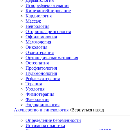
Дерматология
Иглорефлексотерапия
Кинезиотейпирование
Кардиология
Массаж
Неврология
Оториноларингология
Офтальмология
Маммология
Онкология
Озонотерапия
Ортопедия-травматология
Остеопатия
Профпатология
Пульмонология
Рефлексотерапия
Терапия
Урология
Физиотерапия
Флебология
Эндокринология
Акушерство и гинекология
Вернуться назад
Определение беременности
Интимная пластика