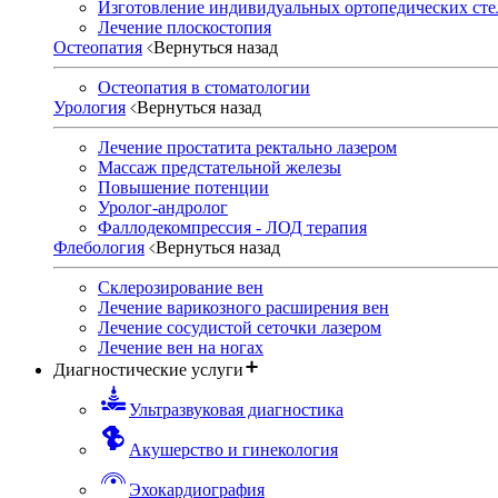
Изготовление индивидуальных ортопедических сте
Лечение плоскостопия
Остеопатия
Вернуться назад
Остеопатия в стоматологии
Урология
Вернуться назад
Лечение простатита ректально лазером
Массаж предстательной железы
Повышение потенции
Уролог-андролог
Фаллодекомпрессия - ЛОД терапия
Флебология
Вернуться назад
Склерозирование вен
Лечение варикозного расширения вен
Лечение сосудистой сеточки лазером
Лечение вен на ногах
Диагностические услуги
Ультразвуковая диагностика
Акушерство и гинекология
Эхокардиография