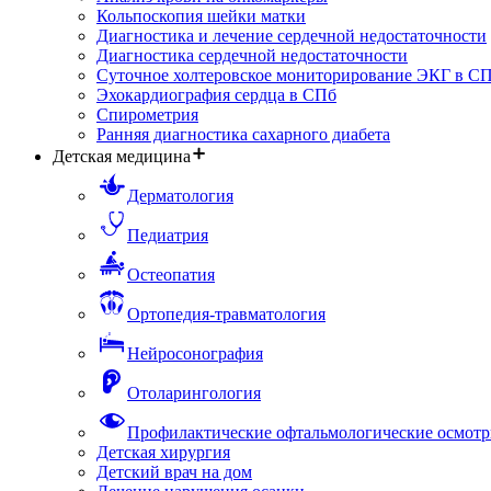
Кольпоскопия шейки матки
Диагностика и лечение сердечной недостаточности
Диагностика сердечной недостаточности
Суточное холтеровское мониторирование ЭКГ в С
Эхокардиография сердца в СПб
Спирометрия
Ранняя диагностика сахарного диабета
Детская медицина
Дерматология
Педиатрия
Остеопатия
Ортопедия-травматология
Нейросонография
Отоларингология
Профилактические офтальмологические осмотр
Детская хирургия
Детский врач на дом