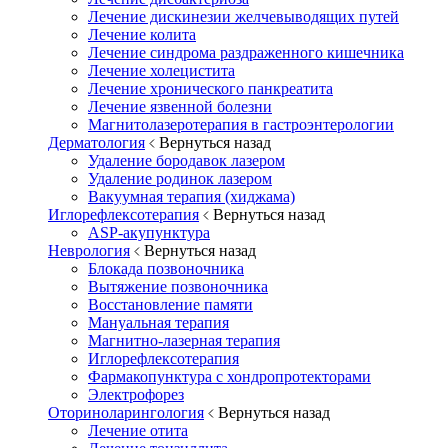
Лечение дискинезии желчевыводящих путей
Лечение колита
Лечение синдрома раздраженного кишечника
Лечение холецистита
Лечение хронического панкреатита
Лечение язвенной болезни
Магнитолазеротерапия в гастроэнтерологии
Дерматология
Вернуться назад
Удаление бородавок лазером
Удаление родинок лазером
Вакуумная терапия (хиджама)
Иглорефлексотерапия
Вернуться назад
ASP-акупунктура
Неврология
Вернуться назад
Блокада позвоночника
Вытяжение позвоночника
Восстановление памяти
Мануальная терапия
Магнитно-лазерная терапия
Иглорефлексотерапия
Фармакопунктура с хондропротекторами
Электрофорез
Оториноларингология
Вернуться назад
Лечение отита