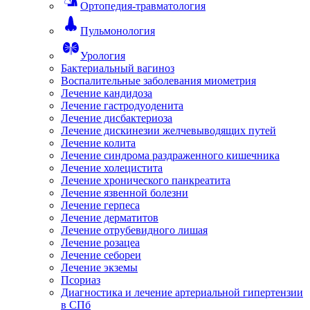
Ортопедия-травматология
Пульмонология
Урология
Бактериальный вагиноз
Воспалительные заболевания миометрия
Лечение кандидоза
Лечение гастродуоденита
Лечение дисбактериоза
Лечение дискинезии желчевыводящих путей
Лечение колита
Лечение синдрома раздраженного кишечника
Лечение холецистита
Лечение хронического панкреатита
Лечение язвенной болезни
Лечение герпеса
Лечение дерматитов
Лечение отрубевидного лишая
Лечение розацеа
Лечение себореи
Лечение экземы
Псориаз
Диагностика и лечение артериальной гипертензии
в СПб