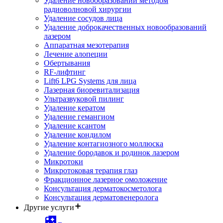
Удаление новообразований методом
радиоволновой хирургии
Удаление сосудов лица
Удаление доброкачественных новообразований
лазером
Аппаратная мезотерапия
Лечение алопеции
Обертывания
RF-лифтинг
Lift6 LPG Systems для лица
Лазерная биоревитализация
Ультразвуковой пилинг
Удаление кератом
Удаление гемангиом
Удаление ксантом
Удаление кондилом
Удаление контагиозного моллюска
Удаление бородавок и родинок лазером
Микротоки
Микротоковая терапия глаз
Фракционное лазерное омоложение
Консультация дерматокосметолога
Консультация дерматовенеролога
Другие услуги