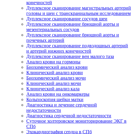
конечностей
Дуплексное сканирование магистральных артерий
головы и шеи с транскраниальным исследованием
Дуплексное сканирование сосудов шеи
Дуплексное сканирование брюшной аорты и
мезентериальных сосудов
Дуплексное сканирование брюшной аорты и
почечных артерий
Дуплексное сканирование подвздошных артерий
и артерий нижних конечностей
Дуплексное сканирование вен малого таза
Анализ крови на гормоны
Биохимический анализ крови
Клинический анализ крови
Биохимический анализ мочи
Клинический анализ мочи
Клинический анализ кала
Анализ крови на онкомаркеры
Кольпоскопия шейки матки
Диагностика и лечение сердечной
недостаточности
Диагностика сердечной недостаточности
Суточное холтеровское мониторирование ЭКГ в
СПб
Эхокардиография сердца в СПб