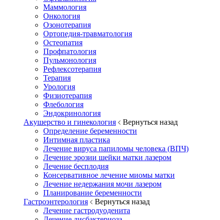
Маммология
Онкология
Озонотерапия
Ортопедия-травматология
Остеопатия
Профпатология
Пульмонология
Рефлексотерапия
Терапия
Урология
Физиотерапия
Флебология
Эндокринология
Акушерство и гинекология
Вернуться назад
Определение беременности
Интимная пластика
Лечение вируса папиломы человека (ВПЧ)
Лечение эрозии шейки матки лазером
Лечение бесплодия
Консервативное лечение миомы матки
Лечение недержания мочи лазером
Планирование беременности
Гастроэнтерология
Вернуться назад
Лечение гастродуоденита
Лечение дисбактериоза