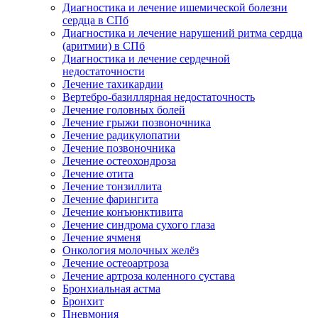
Диагностика и лечение ишемической болезни
сердца в СПб
Диагностика и лечение нарушений ритма сердца
(аритмии) в СПб
Диагностика и лечение сердечной
недостаточности
Лечение тахикардии
Вертебро-базиллярная недостаточность
Лечение головных болей
Лечение грыжи позвоночника
Лечение радикулопатии
Лечение позвоночника
Лечение остеохондроза
Лечение отита
Лечение тонзиллита
Лечение фарингита
Лечение конъюнктивита
Лечение синдрома сухого глаза
Лечение ячменя
Онкология молочных желёз
Лечение остеоартроза
Лечение артроза коленного сустава
Бронхиальная астма
Бронхит
Пневмония