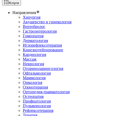
Услуги
Направления
Хирургия
Акушерство и гинекология
Вертебролог
Гастроэнтерология
Гомеопатия
Дерматология
Иглорефлексотерапия
Кинезиотейпирование
Кардиология
Массаж
Неврология
Оториноларингология
Офтальмология
Маммология
Онкология
Озонотерапия
Ортопедия-травматология
Остеопатия
Профпатология
Пульмонология
Рефлексотерапия
Терапия