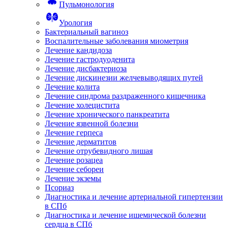
Пульмонология
Урология
Бактериальный вагиноз
Воспалительные заболевания миометрия
Лечение кандидоза
Лечение гастродуоденита
Лечение дисбактериоза
Лечение дискинезии желчевыводящих путей
Лечение колита
Лечение синдрома раздраженного кишечника
Лечение холецистита
Лечение хронического панкреатита
Лечение язвенной болезни
Лечение герпеса
Лечение дерматитов
Лечение отрубевидного лишая
Лечение розацеа
Лечение себореи
Лечение экземы
Псориаз
Диагностика и лечение артериальной гипертензии
в СПб
Диагностика и лечение ишемической болезни
сердца в СПб