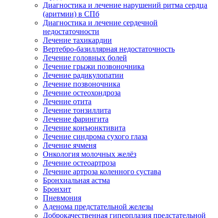
Диагностика и лечение нарушений ритма сердца
(аритмии) в СПб
Диагностика и лечение сердечной
недостаточности
Лечение тахикардии
Вертебро-базиллярная недостаточность
Лечение головных болей
Лечение грыжи позвоночника
Лечение радикулопатии
Лечение позвоночника
Лечение остеохондроза
Лечение отита
Лечение тонзиллита
Лечение фарингита
Лечение конъюнктивита
Лечение синдрома сухого глаза
Лечение ячменя
Онкология молочных желёз
Лечение остеоартроза
Лечение артроза коленного сустава
Бронхиальная астма
Бронхит
Пневмония
Аденома предстательной железы
Доброкачественная гиперплазия предстательной