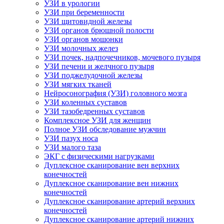
УЗИ в урологии
УЗИ при беременности
УЗИ щитовидной железы
УЗИ органов брюшной полости
УЗИ органов мошонки
УЗИ молочных желез
УЗИ почек, надпочечников, мочевого пузыря
УЗИ печени и желчного пузыря
УЗИ поджелудочной железы
УЗИ мягких тканей
Нейросонография (УЗИ) головного мозга
УЗИ коленных суставов
УЗИ тазобедренных суставов
Комплексное УЗИ для женщин
Полное УЗИ обследование мужчин
УЗИ пазух носа
УЗИ малого таза
ЭКГ с физическими нагрузками
Дуплексное сканирование вен верхних
конечностей
Дуплексное сканирование вен нижних
конечностей
Дуплексное сканирование артерий верхних
конечностей
Дуплексное сканирование артерий нижних