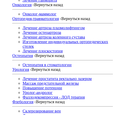
Лечение гайморита
Онкология
Вернуться назад
Онколог-маммолог
Ортопедия-травматология
Вернуться назад
Лечение артроза плазмолифтингом
Лечение остеоартроза
Лечение артроза коленного сустава
Изготовление индивидуальных ортопедических
стелек
Лечение плоскостопия
Остеопатия
Вернуться назад
Остеопатия в стоматологии
Урология
Вернуться назад
Лечение простатита ректально лазером
Массаж предстательной железы
Повышение потенции
Уролог-андролог
Фаллодекомпрессия - ЛОД терапия
Флебология
Вернуться назад
Склерозирование вен