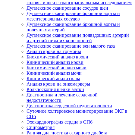
головы и шеи с транскраниальным исследованием
Дуплексное сканирование сосудов шеи
Дуплексное сканирование брюшной аорты и
мезентериальных сосудов
Дуплексное сканирование брюшной аорты и
почечных артерий
Дуплексное сканирование подвздошных артерий
и артерий нижних конечностей
Дуплексное сканирование вен малого таза
Анализ крови на гормоны
Биохимический анализ крови
Клинический анализ крови
Биохимический анализ мочи
Клинический анализ мочи
Клинический анализ кала
Анализ крови на онкомаркеры
Кольпоскопия шейки матки
Диагностика и лечение сердечной
недостаточности
Диагностика сердечной недостаточности
Суточное холтеровское мониторирование ЭКГ в
СПб
Эхокардиография сердца в СПб
Спирометрия
Ранняя диагностика сахарного диабета