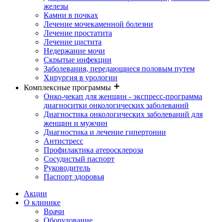
железы
Камни в почках
Лечение мочекаменной болезни
Лечение простатита
Лечение цистита
Недержание мочи
Скрытые инфекции
Заболевания, передающиеся половым путем
Хирургия в урологии
Комплексные программы
Онко-чекап для женщин - экспресс-программа
диагноситки онкологических заболеваний
Диагностика онкологических заболеваний для
женщин и мужчин
Диагностика и лечение гипертонии
Антистресс
Профилактика атеросклероза
Сосудистый паспорт
Руководитель
Паспорт здоровья
Акции
О клинике
Врачи
Оборудование