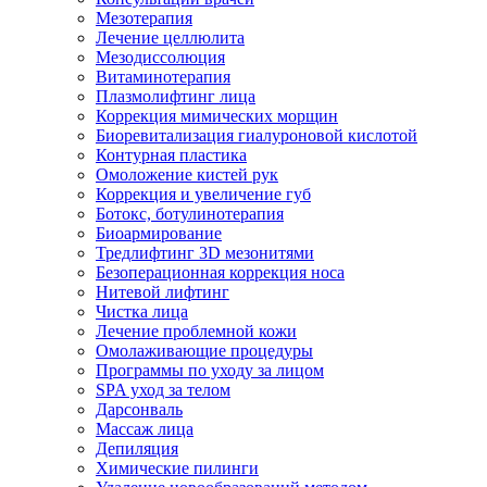
Мезотерапия
Лечение целлюлита
Мезодиссолюция
Витаминотерапия
Плазмолифтинг лица
Коррекция мимических морщин
Биоревитализация гиалуроновой кислотой
Контурная пластика
Омоложение кистей рук
Коррекция и увеличение губ
Ботокс, ботулинотерапия
Биоармирование
Тредлифтинг 3D мезонитями
Безоперационная коррекция носа
Нитевой лифтинг
Чистка лица
Лечение проблемной кожи
Омолаживающие процедуры
Программы по уходу за лицом
SPA уход за телом
Дарсонваль
Массаж лица
Депиляция
Химические пилинги