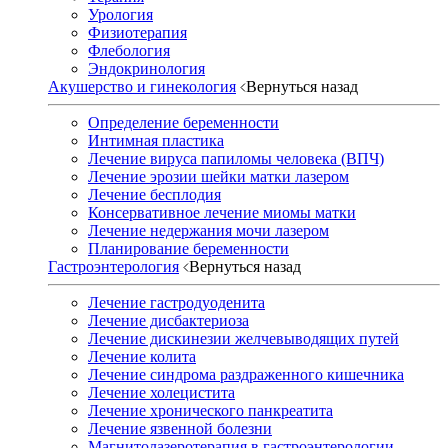
Урология
Физиотерапия
Флебология
Эндокринология
Акушерство и гинекология
Вернуться назад
Определение беременности
Интимная пластика
Лечение вируса папиломы человека (ВПЧ)
Лечение эрозии шейки матки лазером
Лечение бесплодия
Консервативное лечение миомы матки
Лечение недержания мочи лазером
Планирование беременности
Гастроэнтерология
Вернуться назад
Лечение гастродуоденита
Лечение дисбактериоза
Лечение дискинезии желчевыводящих путей
Лечение колита
Лечение синдрома раздраженного кишечника
Лечение холецистита
Лечение хронического панкреатита
Лечение язвенной болезни
Магнитолазеротерапия в гастроэнтерологии