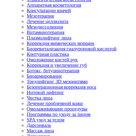
Аппаратная косметология
Консультации врачей
Мезотерапия
Лечение целлюлита
Мезодиссолюция
Витаминотерапия
Плазмолифтинг лица
Коррекция мимических морщин
Биоревитализация гиалуроновой кислотой
Контурная пластика
Омоложение кистей рук
Коррекция и увеличение губ
Ботокс, ботулинотерапия
Биоармирование
Тредлифтинг 3D мезонитями
Безоперационная коррекция носа
Нитевой лифтинг
Чистка лица
Лечение проблемной кожи
Омолаживающие процедуры
Программы по уходу за лицом
SPA уход за телом
Дарсонваль
Массаж лица