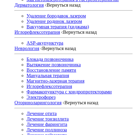
Дерматология
Вернуться назад
Удаление бородавок лазером
Удаление родинок лазером
Вакуумная терапия (хиджама)
Иглорефлексотерапия
Вернуться назад
ASP-акупунктура
Неврология
Вернуться назад
Блокада позвоночника
Вытяжение позвоночника
Восстановление памяти
Мануальная терапия
Магнитно-лазерная терапия
Иглорефлексотерапия
Фармакопунктура с хондропротекторами
Электрофорез
Оториноларингология
Вернуться назад
Лечение отита
Лечение тонзиллита
Лечение фарингита
Лечение поллиноза