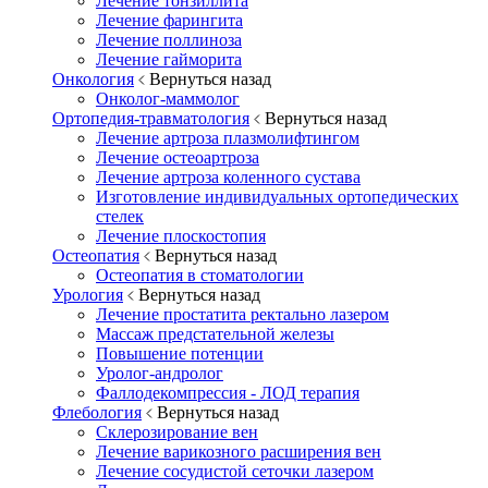
Лечение тонзиллита
Лечение фарингита
Лечение поллиноза
Лечение гайморита
Онкология
Вернуться назад
Онколог-маммолог
Ортопедия-травматология
Вернуться назад
Лечение артроза плазмолифтингом
Лечение остеоартроза
Лечение артроза коленного сустава
Изготовление индивидуальных ортопедических
стелек
Лечение плоскостопия
Остеопатия
Вернуться назад
Остеопатия в стоматологии
Урология
Вернуться назад
Лечение простатита ректально лазером
Массаж предстательной железы
Повышение потенции
Уролог-андролог
Фаллодекомпрессия - ЛОД терапия
Флебология
Вернуться назад
Склерозирование вен
Лечение варикозного расширения вен
Лечение сосудистой сеточки лазером