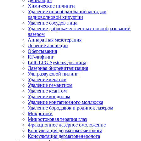
Депиляция
Химические пилинги
Удаление новообразований методом
радиоволновой хирургии
Удаление сосудов лица
Удаление доброкачественных новообразований
лазером
Аппаратная мезотерапия
Лечение алопеции
Обертывания
RF-лифтинг
Lift6 LPG Systems для лица
Лазерная биоревитализация
Ультразвуковой пилинг
Удаление кератом
Удаление гемангиом
Удаление ксантом
Удаление кондилом
Удаление контагиозного моллюска
Удаление бородавок и родинок лазером
Микротоки
Микротоковая терапия глаз
Фракционное лазерное омоложение
Консультация дерматокосметолога
Консультация дерматовенеролога