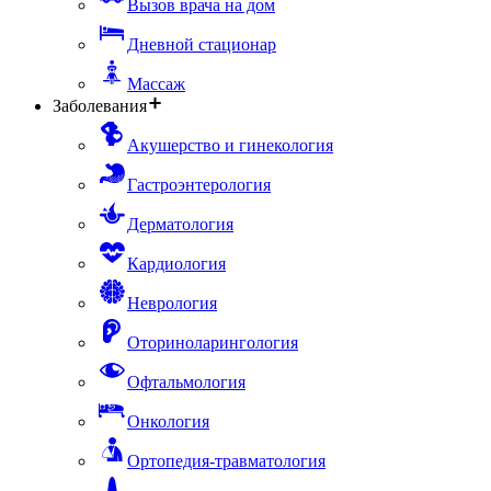
Вызов врача на дом
Дневной стационар
Массаж
Заболевания
Акушерство и гинекология
Гастроэнтерология
Дерматология
Кардиология
Неврология
Оториноларингология
Офтальмология
Онкология
Ортопедия-травматология