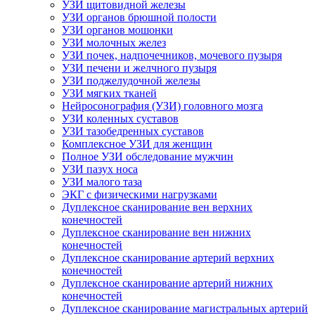
УЗИ щитовидной железы
УЗИ органов брюшной полости
УЗИ органов мошонки
УЗИ молочных желез
УЗИ почек, надпочечников, мочевого пузыря
УЗИ печени и желчного пузыря
УЗИ поджелудочной железы
УЗИ мягких тканей
Нейросонография (УЗИ) головного мозга
УЗИ коленных суставов
УЗИ тазобедренных суставов
Комплексное УЗИ для женщин
Полное УЗИ обследование мужчин
УЗИ пазух носа
УЗИ малого таза
ЭКГ с физическими нагрузками
Дуплексное сканирование вен верхних
конечностей
Дуплексное сканирование вен нижних
конечностей
Дуплексное сканирование артерий верхних
конечностей
Дуплексное сканирование артерий нижних
конечностей
Дуплексное сканирование магистральных артерий