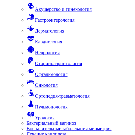
Акушерство и гинекология
Гастроэнтерология
Дерматология
Кардиология
Неврология
Оториноларингология
Офтальмология
Онкология
Ортопедия-травматология
Пульмонология
Урология
Бактериальный вагиноз
Воспалительные заболевания миометрия
Лечение кандидоза