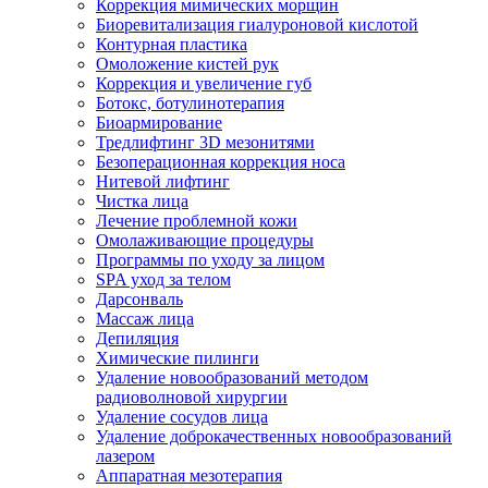
Коррекция мимических морщин
Биоревитализация гиалуроновой кислотой
Контурная пластика
Омоложение кистей рук
Коррекция и увеличение губ
Ботокс, ботулинотерапия
Биоармирование
Тредлифтинг 3D мезонитями
Безоперационная коррекция носа
Нитевой лифтинг
Чистка лица
Лечение проблемной кожи
Омолаживающие процедуры
Программы по уходу за лицом
SPA уход за телом
Дарсонваль
Массаж лица
Депиляция
Химические пилинги
Удаление новообразований методом
радиоволновой хирургии
Удаление сосудов лица
Удаление доброкачественных новообразований
лазером
Аппаратная мезотерапия