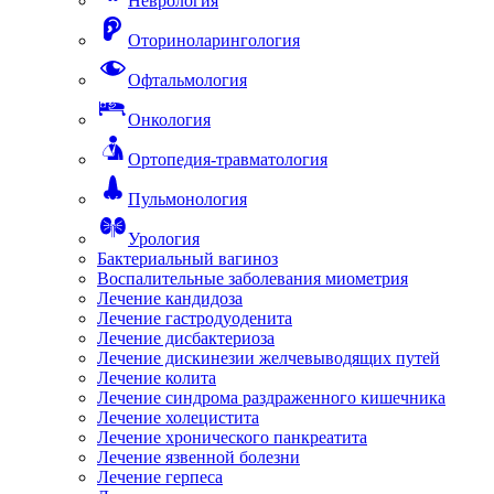
Неврология
Оториноларингология
Офтальмология
Онкология
Ортопедия-травматология
Пульмонология
Урология
Бактериальный вагиноз
Воспалительные заболевания миометрия
Лечение кандидоза
Лечение гастродуоденита
Лечение дисбактериоза
Лечение дискинезии желчевыводящих путей
Лечение колита
Лечение синдрома раздраженного кишечника
Лечение холецистита
Лечение хронического панкреатита
Лечение язвенной болезни
Лечение герпеса