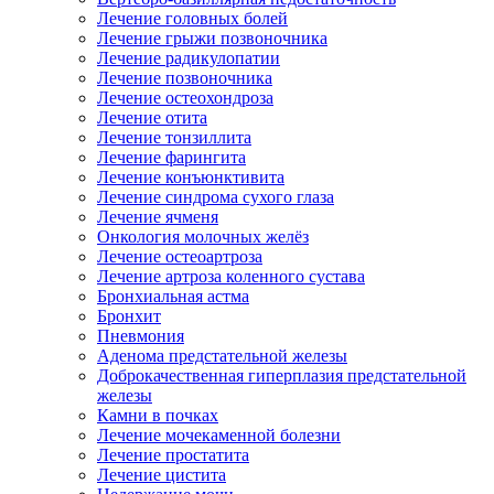
Лечение головных болей
Лечение грыжи позвоночника
Лечение радикулопатии
Лечение позвоночника
Лечение остеохондроза
Лечение отита
Лечение тонзиллита
Лечение фарингита
Лечение конъюнктивита
Лечение синдрома сухого глаза
Лечение ячменя
Онкология молочных желёз
Лечение остеоартроза
Лечение артроза коленного сустава
Бронхиальная астма
Бронхит
Пневмония
Аденома предстательной железы
Доброкачественная гиперплазия предстательной
железы
Камни в почках
Лечение мочекаменной болезни
Лечение простатита
Лечение цистита