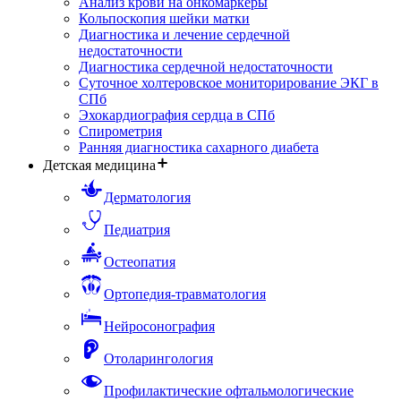
Анализ крови на онкомаркеры
Кольпоскопия шейки матки
Диагностика и лечение сердечной
недостаточности
Диагностика сердечной недостаточности
Суточное холтеровское мониторирование ЭКГ в
СПб
Эхокардиография сердца в СПб
Спирометрия
Ранняя диагностика сахарного диабета
Детская медицина
Дерматология
Педиатрия
Остеопатия
Ортопедия-травматология
Нейросонография
Отоларингология
Профилактические офтальмологические