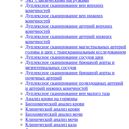
ЭКГ с физическими нагрузками
Дуплексное сканирование вен верхних
конечностей
Дуплексное сканирование вен нижних
конечностей
Дуплексное сканирование артерий верхних
конечностей
Дуплексное сканирование артерий нижних
конечностей
Дуплексное сканирование магистральных артерий
головы и шеи с транскраниальным исследованием
Дуплексное сканирование сосудов шеи
Дуплексное сканирование брюшной аорты и
мезентериальных сосудов
Дуплексное сканирование брюшной аорты и
почечных артерий
Дуплексное сканирование подвздошных артерий
и артерий нижних конечностей
Дуплексное сканирование вен малого таза
Анализ крови на гормоны
Биохимический анализ крови
Клинический анализ крови
Биохимический анализ мочи
Клинический анализ мочи
Клинический анализ кала