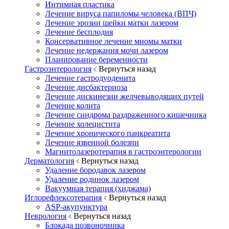
Интимная пластика
Лечение вируса папиломы человека (ВПЧ)
Лечение эрозии шейки матки лазером
Лечение бесплодия
Консервативное лечение миомы матки
Лечение недержания мочи лазером
Планирование беременности
Гастроэнтерология
Вернуться назад
Лечение гастродуоденита
Лечение дисбактериоза
Лечение дискинезии желчевыводящих путей
Лечение колита
Лечение синдрома раздраженного кишечника
Лечение холецистита
Лечение хронического панкреатита
Лечение язвенной болезни
Магнитолазеротерапия в гастроэнтерологии
Дерматология
Вернуться назад
Удаление бородавок лазером
Удаление родинок лазером
Вакуумная терапия (хиджама)
Иглорефлексотерапия
Вернуться назад
ASP-акупунктура
Неврология
Вернуться назад
Блокада позвоночника