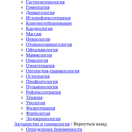
Гастроэнтерология
Гомеопатия
Дерматология
Иглорефлексотерапия
Кинезиотейпирование
Кардиология
Массаж
Неврология
Оториноларингология
Офтальмология
Маммология
Онкология
Озонотерапия
Ортопедия-травматология
Остеопатия
Профпатология
Пульмонология
Рефлексотерапия
Терапия
Урология
Физиотерапия
Флебология
Эндокринология
Акушерство и гинекология
Вернуться назад
Определение беременности