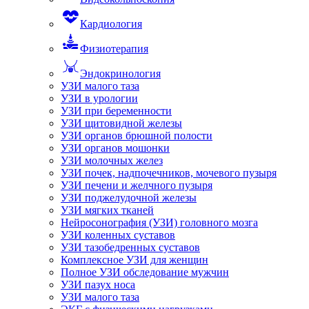
Кардиология
Физиотерапия
Эндокринология
УЗИ малого таза
УЗИ в урологии
УЗИ при беременности
УЗИ щитовидной железы
УЗИ органов брюшной полости
УЗИ органов мошонки
УЗИ молочных желез
УЗИ почек, надпочечников, мочевого пузыря
УЗИ печени и желчного пузыря
УЗИ поджелудочной железы
УЗИ мягких тканей
Нейросонография (УЗИ) головного мозга
УЗИ коленных суставов
УЗИ тазобедренных суставов
Комплексное УЗИ для женщин
Полное УЗИ обследование мужчин
УЗИ пазух носа
УЗИ малого таза