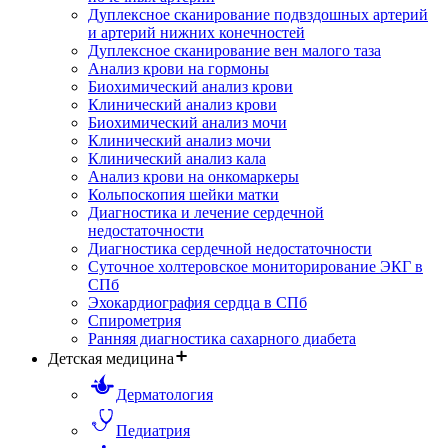
Дуплексное сканирование подвздошных артерий
и артерий нижних конечностей
Дуплексное сканирование вен малого таза
Анализ крови на гормоны
Биохимический анализ крови
Клинический анализ крови
Биохимический анализ мочи
Клинический анализ мочи
Клинический анализ кала
Анализ крови на онкомаркеры
Кольпоскопия шейки матки
Диагностика и лечение сердечной
недостаточности
Диагностика сердечной недостаточности
Суточное холтеровское мониторирование ЭКГ в
СПб
Эхокардиография сердца в СПб
Спирометрия
Ранняя диагностика сахарного диабета
Детская медицина
Дерматология
Педиатрия