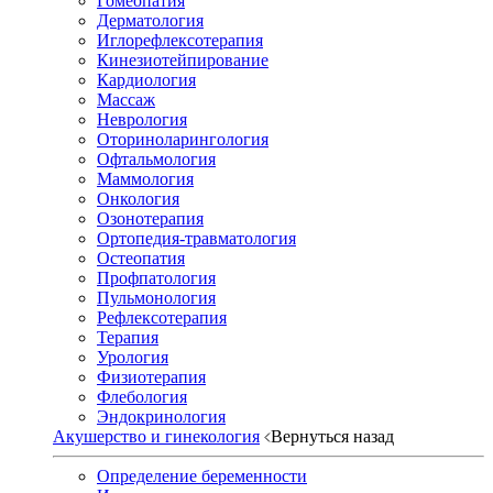
Гомеопатия
Дерматология
Иглорефлексотерапия
Кинезиотейпирование
Кардиология
Массаж
Неврология
Оториноларингология
Офтальмология
Маммология
Онкология
Озонотерапия
Ортопедия-травматология
Остеопатия
Профпатология
Пульмонология
Рефлексотерапия
Терапия
Урология
Физиотерапия
Флебология
Эндокринология
Акушерство и гинекология
Вернуться назад
Определение беременности