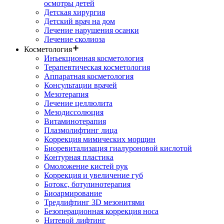
осмотры детей
Детская хирургия
Детский врач на дом
Лечение нарушения осанки
Лечение сколиоза
Косметология
Инъекционная косметология
Терапевтическая косметология
Аппаратная косметология
Консультации врачей
Мезотерапия
Лечение целлюлита
Мезодиссолюция
Витаминотерапия
Плазмолифтинг лица
Коррекция мимических морщин
Биоревитализация гиалуроновой кислотой
Контурная пластика
Омоложение кистей рук
Коррекция и увеличение губ
Ботокс, ботулинотерапия
Биоармирование
Тредлифтинг 3D мезонитями
Безоперационная коррекция носа
Нитевой лифтинг