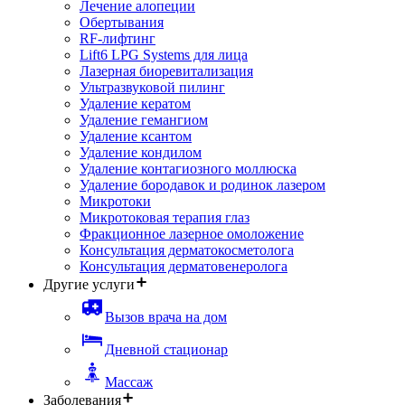
Лечение алопеции
Обертывания
RF-лифтинг
Lift6 LPG Systems для лица
Лазерная биоревитализация
Ультразвуковой пилинг
Удаление кератом
Удаление гемангиом
Удаление ксантом
Удаление кондилом
Удаление контагиозного моллюска
Удаление бородавок и родинок лазером
Микротоки
Микротоковая терапия глаз
Фракционное лазерное омоложение
Консультация дерматокосметолога
Консультация дерматовенеролога
Другие услуги
Вызов врача на дом
Дневной стационар
Массаж
Заболевания