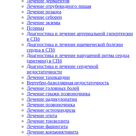
Лечение дерматитов
Лечение отрубевидного лишая
Лечение розацеа
Лечение себореи
Лечение экземы
Псориаз
Диагностика и лечение артериальной гипертензии
в СПб
Диагностика и лечение ишемической болезни
сердца в СПб
Диагностика и лечение нарушений ритма сердца
(аритмии) в СПб
Диагностика и лечение сердечной
недостаточности
Лечение тахикардии
Вертебро-базиллярная недостаточность
Лечение головных болей
Лечение грыжи позвоночника
Лечение радикулопатии
Лечение позвоночника
Лечение остеохондроза
Лечение отита
Лечение тонзиллита
Лечение фарингита
Лечение конъюнктивита