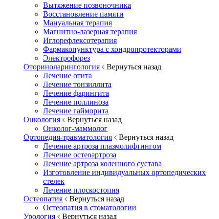
Вытяжение позвоночника
Восстановление памяти
Мануальная терапия
Магнитно-лазерная терапия
Иглорефлексотерапия
Фармакопунктура с хондропротекторами
Электрофорез
Оториноларингология
Вернуться назад
Лечение отита
Лечение тонзиллита
Лечение фарингита
Лечение поллиноза
Лечение гайморита
Онкология
Вернуться назад
Онколог-маммолог
Ортопедия-травматология
Вернуться назад
Лечение артроза плазмолифтингом
Лечение остеоартроза
Лечение артроза коленного сустава
Изготовление индивидуальных ортопедических
стелек
Лечение плоскостопия
Остеопатия
Вернуться назад
Остеопатия в стоматологии
Урология
Вернуться назад