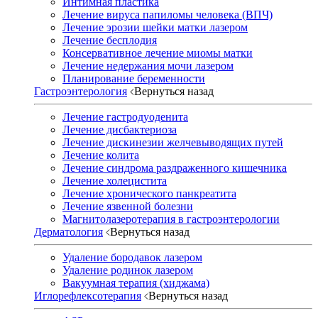
Интимная пластика
Лечение вируса папиломы человека (ВПЧ)
Лечение эрозии шейки матки лазером
Лечение бесплодия
Консервативное лечение миомы матки
Лечение недержания мочи лазером
Планирование беременности
Гастроэнтерология
Вернуться назад
Лечение гастродуоденита
Лечение дисбактериоза
Лечение дискинезии желчевыводящих путей
Лечение колита
Лечение синдрома раздраженного кишечника
Лечение холецистита
Лечение хронического панкреатита
Лечение язвенной болезни
Магнитолазеротерапия в гастроэнтерологии
Дерматология
Вернуться назад
Удаление бородавок лазером
Удаление родинок лазером
Вакуумная терапия (хиджама)
Иглорефлексотерапия
Вернуться назад