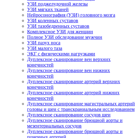
УЗИ поджелудочной железы
УЗИ мягких тканей
Нейросонография (УЗИ) головного мозга
УЗИ коленных суставов
УЗИ тазобедренных суставов
Комплексное УЗИ для женщин
Полное УЗИ обследование мужчин
УЗИ пазух носа
УЗИ малого таза
ЭКГ с физическими нагрузками
Дуплексное сканирование вен верхних
конечностей
Дуплексное сканирование вен нижних
конечностей
Дуплексное сканирование артерий верхних
конечностей
Дуплексное сканирование артерий нижних
конечностей
Дуплексное сканирование магистральных артерий
головы и шеи с транскраниальным исследованием
Дуплексное сканирование сосудов шеи
Дуплексное сканирование брюшной аорты и
мезентериальных сосудов
Дуплексное сканирование брюшной аорты и
почечных артерий