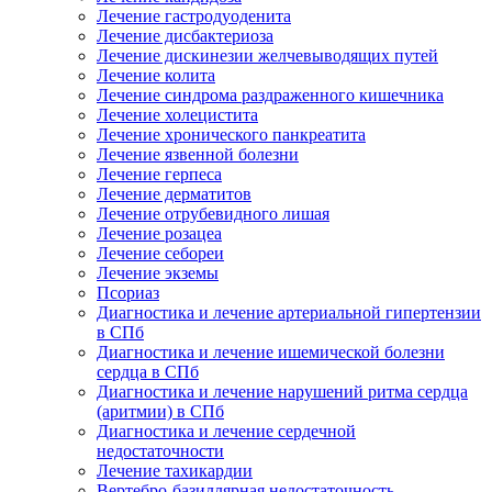
Лечение гастродуоденита
Лечение дисбактериоза
Лечение дискинезии желчевыводящих путей
Лечение колита
Лечение синдрома раздраженного кишечника
Лечение холецистита
Лечение хронического панкреатита
Лечение язвенной болезни
Лечение герпеса
Лечение дерматитов
Лечение отрубевидного лишая
Лечение розацеа
Лечение себореи
Лечение экземы
Псориаз
Диагностика и лечение артериальной гипертензии
в СПб
Диагностика и лечение ишемической болезни
сердца в СПб
Диагностика и лечение нарушений ритма сердца
(аритмии) в СПб
Диагностика и лечение сердечной
недостаточности
Лечение тахикардии
Вертебро-базиллярная недостаточность