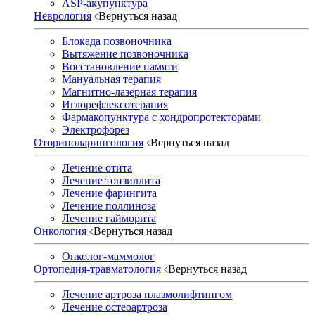
ASP-акупунктура
Неврология
Вернуться назад
Блокада позвоночника
Вытяжение позвоночника
Восстановление памяти
Мануальная терапия
Магнитно-лазерная терапия
Иглорефлексотерапия
Фармакопунктура с хондропротекторами
Электрофорез
Оториноларингология
Вернуться назад
Лечение отита
Лечение тонзиллита
Лечение фарингита
Лечение поллиноза
Лечение гайморита
Онкология
Вернуться назад
Онколог-маммолог
Ортопедия-травматология
Вернуться назад
Лечение артроза плазмолифтингом
Лечение остеоартроза