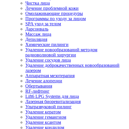
Чистка лица
Лечение проблемной кожи
Омолаживающие процедуры
Программы по уходу за лицом
SPA уход за телом
Дарсонваль
Массаж лица
Депиляция
Химические пилинги
Удаление новообразований методом
радиоволновой хирургии
Удаление сосудов лица
Удаление доброкачественных новообразований
лазером
Аппаратная мезотерапия
Лечение алопеции
Обертывания
RF-лифтинг
Lift6 LPG Systems для лица
Лазерная биоревитализация
Ультразвуковой пилинг
Удаление кератом
Удаление гемангиом
Удаление ксантом
Удаление кондилом