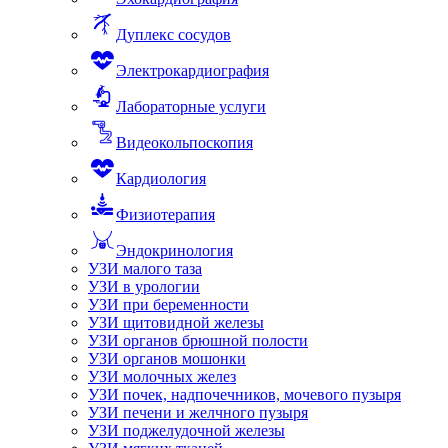
Дуплекс сосудов
Электрокардиография
Лабораторные услуги
Видеокольпоскопия
Кардиология
Физиотерапия
Эндокринология
УЗИ малого таза
УЗИ в урологии
УЗИ при беременности
УЗИ щитовидной железы
УЗИ органов брюшной полости
УЗИ органов мошонки
УЗИ молочных желез
УЗИ почек, надпочечников, мочевого пузыря
УЗИ печени и желчного пузыря
УЗИ поджелудочной железы