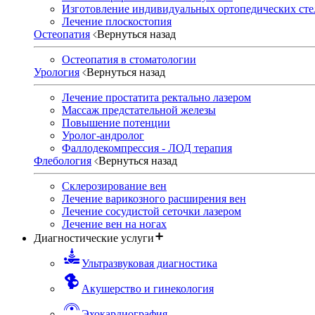
Изготовление индивидуальных ортопедических сте
Лечение плоскостопия
Остеопатия
Вернуться назад
Остеопатия в стоматологии
Урология
Вернуться назад
Лечение простатита ректально лазером
Массаж предстательной железы
Повышение потенции
Уролог-андролог
Фаллодекомпрессия - ЛОД терапия
Флебология
Вернуться назад
Склерозирование вен
Лечение варикозного расширения вен
Лечение сосудистой сеточки лазером
Лечение вен на ногах
Диагностические услуги
Ультразвуковая диагностика
Акушерство и гинекология
Эхокардиография