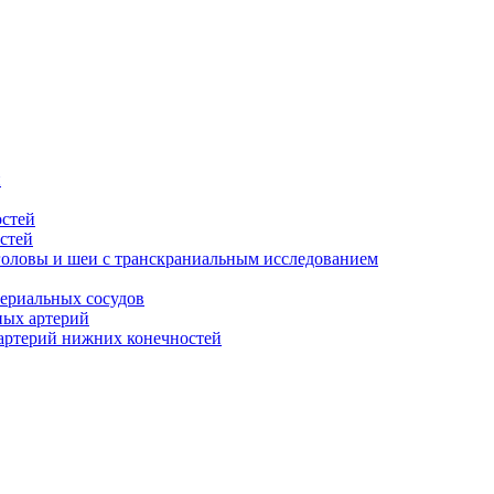
й
остей
стей
головы и шеи с транскраниальным исследованием
ериальных сосудов
ных артерий
артерий нижних конечностей