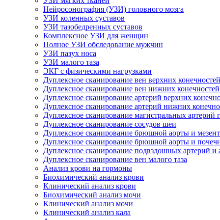
УЗИ мягких тканей
Нейросонография (УЗИ) головного мозга
УЗИ коленных суставов
УЗИ тазобедренных суставов
Комплексное УЗИ для женщин
Полное УЗИ обследование мужчин
УЗИ пазух носа
УЗИ малого таза
ЭКГ с физическими нагрузками
Дуплексное сканирование вен верхних конечносте
Дуплексное сканирование вен нижних конечностей
Дуплексное сканирование артерий верхних конечн
Дуплексное сканирование артерий нижних конечно
Дуплексное сканирование магистральных артерий 
Дуплексное сканирование сосудов шеи
Дуплексное сканирование брюшной аорты и мезент
Дуплексное сканирование брюшной аорты и почеч
Дуплексное сканирование подвздошных артерий и 
Дуплексное сканирование вен малого таза
Анализ крови на гормоны
Биохимический анализ крови
Клинический анализ крови
Биохимический анализ мочи
Клинический анализ мочи
Клинический анализ кала