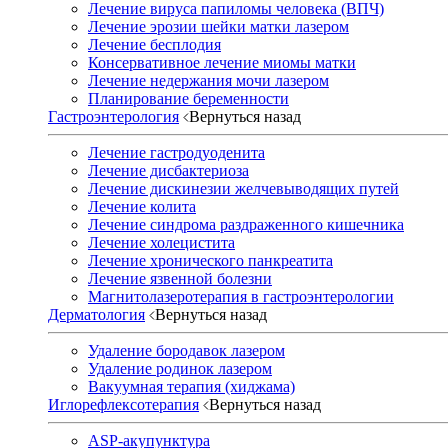
Лечение вируса папиломы человека (ВПЧ)
Лечение эрозии шейки матки лазером
Лечение бесплодия
Консервативное лечение миомы матки
Лечение недержания мочи лазером
Планирование беременности
Гастроэнтерология
Вернуться назад
Лечение гастродуоденита
Лечение дисбактериоза
Лечение дискинезии желчевыводящих путей
Лечение колита
Лечение синдрома раздраженного кишечника
Лечение холецистита
Лечение хронического панкреатита
Лечение язвенной болезни
Магнитолазеротерапия в гастроэнтерологии
Дерматология
Вернуться назад
Удаление бородавок лазером
Удаление родинок лазером
Вакуумная терапия (хиджама)
Иглорефлексотерапия
Вернуться назад
ASP-акупунктура