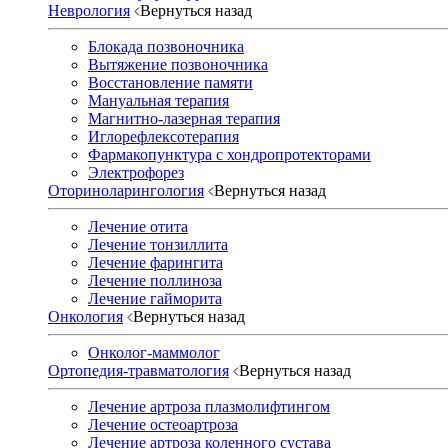
Неврология
Вернуться назад
Блокада позвоночника
Вытяжение позвоночника
Восстановление памяти
Мануальная терапия
Магнитно-лазерная терапия
Иглорефлексотерапия
Фармакопунктура с хондропротекторами
Электрофорез
Оториноларингология
Вернуться назад
Лечение отита
Лечение тонзиллита
Лечение фарингита
Лечение поллиноза
Лечение гайморита
Онкология
Вернуться назад
Онколог-маммолог
Ортопедия-травматология
Вернуться назад
Лечение артроза плазмолифтингом
Лечение остеоартроза
Лечение артроза коленного сустава