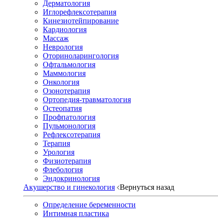
Дерматология
Иглорефлексотерапия
Кинезиотейпирование
Кардиология
Массаж
Неврология
Оториноларингология
Офтальмология
Маммология
Онкология
Озонотерапия
Ортопедия-травматология
Остеопатия
Профпатология
Пульмонология
Рефлексотерапия
Терапия
Урология
Физиотерапия
Флебология
Эндокринология
Акушерство и гинекология
Вернуться назад
Определение беременности
Интимная пластика