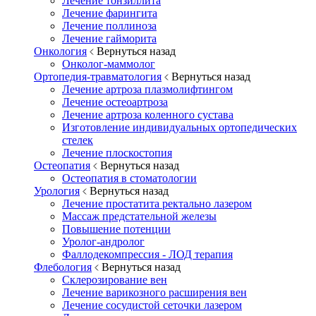
Лечение тонзиллита
Лечение фарингита
Лечение поллиноза
Лечение гайморита
Онкология
Вернуться назад
Онколог-маммолог
Ортопедия-травматология
Вернуться назад
Лечение артроза плазмолифтингом
Лечение остеоартроза
Лечение артроза коленного сустава
Изготовление индивидуальных ортопедических
стелек
Лечение плоскостопия
Остеопатия
Вернуться назад
Остеопатия в стоматологии
Урология
Вернуться назад
Лечение простатита ректально лазером
Массаж предстательной железы
Повышение потенции
Уролог-андролог
Фаллодекомпрессия - ЛОД терапия
Флебология
Вернуться назад
Склерозирование вен
Лечение варикозного расширения вен
Лечение сосудистой сеточки лазером