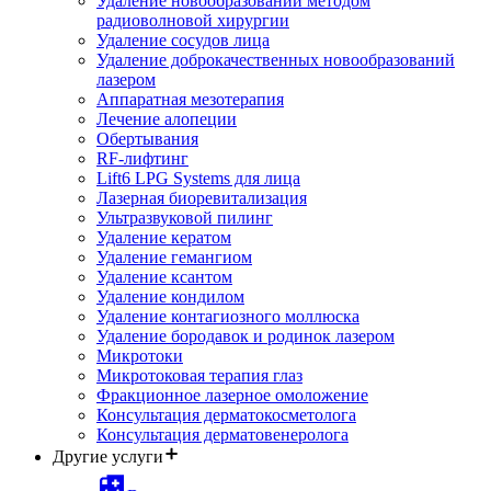
Удаление новообразований методом
радиоволновой хирургии
Удаление сосудов лица
Удаление доброкачественных новообразований
лазером
Аппаратная мезотерапия
Лечение алопеции
Обертывания
RF-лифтинг
Lift6 LPG Systems для лица
Лазерная биоревитализация
Ультразвуковой пилинг
Удаление кератом
Удаление гемангиом
Удаление ксантом
Удаление кондилом
Удаление контагиозного моллюска
Удаление бородавок и родинок лазером
Микротоки
Микротоковая терапия глаз
Фракционное лазерное омоложение
Консультация дерматокосметолога
Консультация дерматовенеролога
Другие услуги