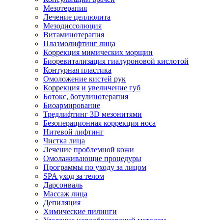
Мезотерапия
Лечение целлюлита
Мезодиссолюция
Витаминотерапия
Плазмолифтинг лица
Коррекция мимических морщин
Биоревитализация гиалуроновой кислотой
Контурная пластика
Омоложение кистей рук
Коррекция и увеличение губ
Ботокс, ботулинотерапия
Биоармирование
Тредлифтинг 3D мезонитями
Безоперационная коррекция носа
Нитевой лифтинг
Чистка лица
Лечение проблемной кожи
Омолаживающие процедуры
Программы по уходу за лицом
SPA уход за телом
Дарсонваль
Массаж лица
Депиляция
Химические пилинги