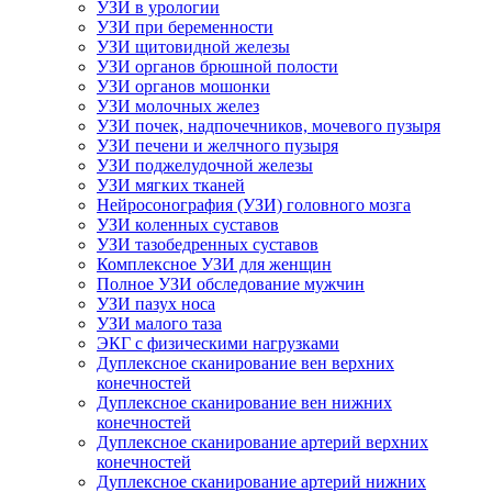
УЗИ в урологии
УЗИ при беременности
УЗИ щитовидной железы
УЗИ органов брюшной полости
УЗИ органов мошонки
УЗИ молочных желез
УЗИ почек, надпочечников, мочевого пузыря
УЗИ печени и желчного пузыря
УЗИ поджелудочной железы
УЗИ мягких тканей
Нейросонография (УЗИ) головного мозга
УЗИ коленных суставов
УЗИ тазобедренных суставов
Комплексное УЗИ для женщин
Полное УЗИ обследование мужчин
УЗИ пазух носа
УЗИ малого таза
ЭКГ с физическими нагрузками
Дуплексное сканирование вен верхних
конечностей
Дуплексное сканирование вен нижних
конечностей
Дуплексное сканирование артерий верхних
конечностей
Дуплексное сканирование артерий нижних