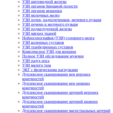
УЗИ щитовидной железы
УЗИ органов брюшной полости
УЗИ органов мошонки
УЗИ молочных желез
УЗИ почек, надпочечников, мочевого пузыря
УЗИ печени и желчного пузыря
УЗИ поджелудочной железы
УЗИ мягких тканей
Нейросонография (УЗИ) головного мозга
УЗИ коленных суставов
УЗИ тазобедренных суставов
Комплексное УЗИ для женщин
Полное УЗИ обследование мужчин
УЗИ пазух носа
УЗИ малого таза
ЭКГ с физическими нагрузками
Дуплексное сканирование вен верхних
конечностей
Дуплексное сканирование вен нижних
конечностей
Дуплексное сканирование артерий верхних
конечностей
Дуплексное сканирование артерий нижних
конечностей
Дуплексное сканирование магистральных артерий