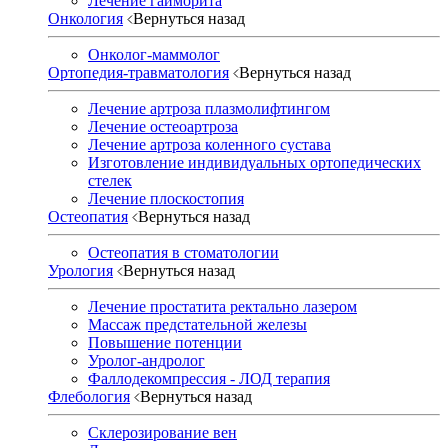
Лечение гайморита
Онкология
Вернуться назад
Онколог-маммолог
Ортопедия-травматология
Вернуться назад
Лечение артроза плазмолифтингом
Лечение остеоартроза
Лечение артроза коленного сустава
Изготовление индивидуальных ортопедических
стелек
Лечение плоскостопия
Остеопатия
Вернуться назад
Остеопатия в стоматологии
Урология
Вернуться назад
Лечение простатита ректально лазером
Массаж предстательной железы
Повышение потенции
Уролог-андролог
Фаллодекомпрессия - ЛОД терапия
Флебология
Вернуться назад
Склерозирование вен