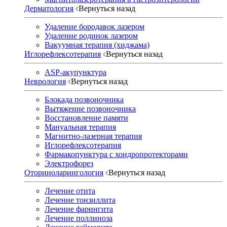
Дерматология
Вернуться назад
Удаление бородавок лазером
Удаление родинок лазером
Вакуумная терапия (хиджама)
Иглорефлексотерапия
Вернуться назад
ASP-акупунктура
Неврология
Вернуться назад
Блокада позвоночника
Вытяжение позвоночника
Восстановление памяти
Мануальная терапия
Магнитно-лазерная терапия
Иглорефлексотерапия
Фармакопунктура с хондропротекторами
Электрофорез
Оториноларингология
Вернуться назад
Лечение отита
Лечение тонзиллита
Лечение фарингита
Лечение поллиноза