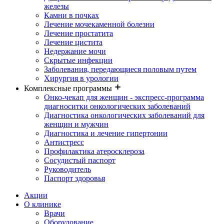
железы
Камни в почках
Лечение мочекаменной болезни
Лечение простатита
Лечение цистита
Недержание мочи
Скрытые инфекции
Заболевания, передающиеся половым путем
Хирургия в урологии
Комплексные программы
Онко-чекап для женщин - экспресс-программа
диагноситки онкологических заболеваний
Диагностика онкологических заболеваний для
женщин и мужчин
Диагностика и лечение гипертонии
Антистресс
Профилактика атеросклероза
Сосудистый паспорт
Руководитель
Паспорт здоровья
Акции
О клинике
Врачи
Оборудование