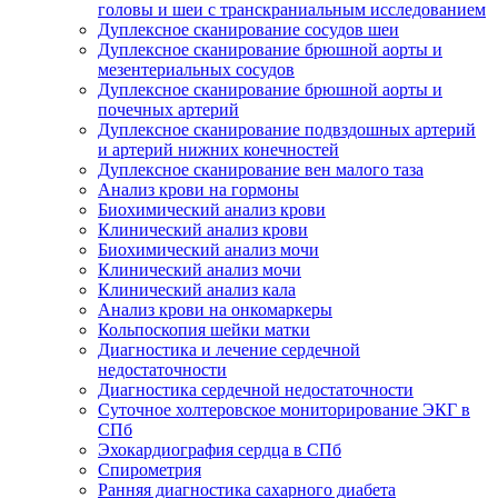
головы и шеи с транскраниальным исследованием
Дуплексное сканирование сосудов шеи
Дуплексное сканирование брюшной аорты и
мезентериальных сосудов
Дуплексное сканирование брюшной аорты и
почечных артерий
Дуплексное сканирование подвздошных артерий
и артерий нижних конечностей
Дуплексное сканирование вен малого таза
Анализ крови на гормоны
Биохимический анализ крови
Клинический анализ крови
Биохимический анализ мочи
Клинический анализ мочи
Клинический анализ кала
Анализ крови на онкомаркеры
Кольпоскопия шейки матки
Диагностика и лечение сердечной
недостаточности
Диагностика сердечной недостаточности
Суточное холтеровское мониторирование ЭКГ в
СПб
Эхокардиография сердца в СПб
Спирометрия
Ранняя диагностика сахарного диабета