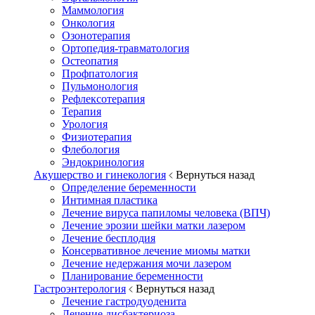
Маммология
Онкология
Озонотерапия
Ортопедия-травматология
Остеопатия
Профпатология
Пульмонология
Рефлексотерапия
Терапия
Урология
Физиотерапия
Флебология
Эндокринология
Акушерство и гинекология
Вернуться назад
Определение беременности
Интимная пластика
Лечение вируса папиломы человека (ВПЧ)
Лечение эрозии шейки матки лазером
Лечение бесплодия
Консервативное лечение миомы матки
Лечение недержания мочи лазером
Планирование беременности
Гастроэнтерология
Вернуться назад
Лечение гастродуоденита
Лечение дисбактериоза