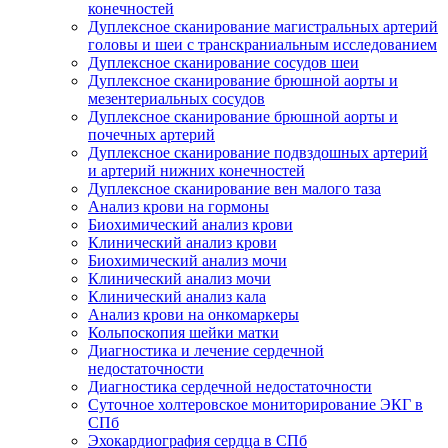
конечностей
Дуплексное сканирование магистральных артерий
головы и шеи с транскраниальным исследованием
Дуплексное сканирование сосудов шеи
Дуплексное сканирование брюшной аорты и
мезентериальных сосудов
Дуплексное сканирование брюшной аорты и
почечных артерий
Дуплексное сканирование подвздошных артерий
и артерий нижних конечностей
Дуплексное сканирование вен малого таза
Анализ крови на гормоны
Биохимический анализ крови
Клинический анализ крови
Биохимический анализ мочи
Клинический анализ мочи
Клинический анализ кала
Анализ крови на онкомаркеры
Кольпоскопия шейки матки
Диагностика и лечение сердечной
недостаточности
Диагностика сердечной недостаточности
Суточное холтеровское мониторирование ЭКГ в
СПб
Эхокардиография сердца в СПб