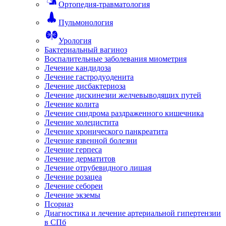
Ортопедия-травматология
Пульмонология
Урология
Бактериальный вагиноз
Воспалительные заболевания миометрия
Лечение кандидоза
Лечение гастродуоденита
Лечение дисбактериоза
Лечение дискинезии желчевыводящих путей
Лечение колита
Лечение синдрома раздраженного кишечника
Лечение холецистита
Лечение хронического панкреатита
Лечение язвенной болезни
Лечение герпеса
Лечение дерматитов
Лечение отрубевидного лишая
Лечение розацеа
Лечение себореи
Лечение экземы
Псориаз
Диагностика и лечение артериальной гипертензии
в СПб