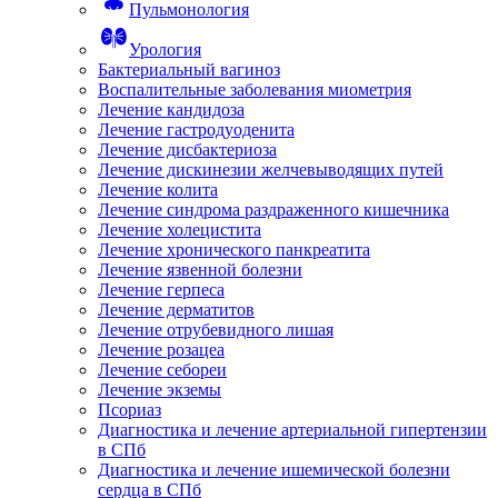
Пульмонология
Урология
Бактериальный вагиноз
Воспалительные заболевания миометрия
Лечение кандидоза
Лечение гастродуоденита
Лечение дисбактериоза
Лечение дискинезии желчевыводящих путей
Лечение колита
Лечение синдрома раздраженного кишечника
Лечение холецистита
Лечение хронического панкреатита
Лечение язвенной болезни
Лечение герпеса
Лечение дерматитов
Лечение отрубевидного лишая
Лечение розацеа
Лечение себореи
Лечение экземы
Псориаз
Диагностика и лечение артериальной гипертензии
в СПб
Диагностика и лечение ишемической болезни
сердца в СПб