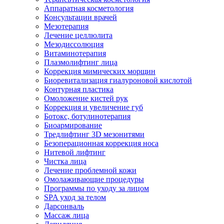
Аппаратная косметология
Консультации врачей
Мезотерапия
Лечение целлюлита
Мезодиссолюция
Витаминотерапия
Плазмолифтинг лица
Коррекция мимических морщин
Биоревитализация гиалуроновой кислотой
Контурная пластика
Омоложение кистей рук
Коррекция и увеличение губ
Ботокс, ботулинотерапия
Биоармирование
Тредлифтинг 3D мезонитями
Безоперационная коррекция носа
Нитевой лифтинг
Чистка лица
Лечение проблемной кожи
Омолаживающие процедуры
Программы по уходу за лицом
SPA уход за телом
Дарсонваль
Массаж лица