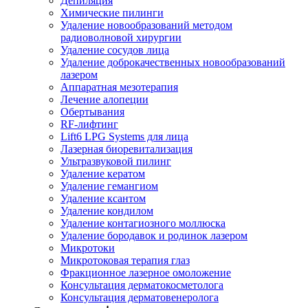
Депиляция
Химические пилинги
Удаление новообразований методом
радиоволновой хирургии
Удаление сосудов лица
Удаление доброкачественных новообразований
лазером
Аппаратная мезотерапия
Лечение алопеции
Обертывания
RF-лифтинг
Lift6 LPG Systems для лица
Лазерная биоревитализация
Ультразвуковой пилинг
Удаление кератом
Удаление гемангиом
Удаление ксантом
Удаление кондилом
Удаление контагиозного моллюска
Удаление бородавок и родинок лазером
Микротоки
Микротоковая терапия глаз
Фракционное лазерное омоложение
Консультация дерматокосметолога
Консультация дерматовенеролога