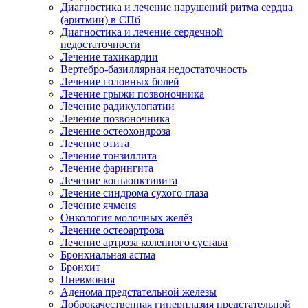
Диагностика и лечение нарушений ритма сердца
(аритмии) в СПб
Диагностика и лечение сердечной
недостаточности
Лечение тахикардии
Вертебро-базиллярная недостаточность
Лечение головных болей
Лечение грыжи позвоночника
Лечение радикулопатии
Лечение позвоночника
Лечение остеохондроза
Лечение отита
Лечение тонзиллита
Лечение фарингита
Лечение конъюнктивита
Лечение синдрома сухого глаза
Лечение ячменя
Онкология молочных желёз
Лечение остеоартроза
Лечение артроза коленного сустава
Бронхиальная астма
Бронхит
Пневмония
Аденома предстательной железы
Доброкачественная гиперплазия предстательной