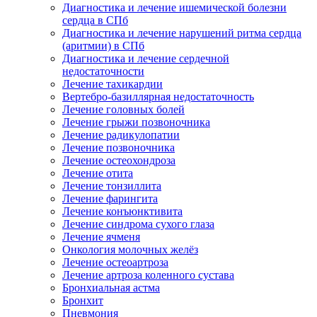
Диагностика и лечение ишемической болезни
сердца в СПб
Диагностика и лечение нарушений ритма сердца
(аритмии) в СПб
Диагностика и лечение сердечной
недостаточности
Лечение тахикардии
Вертебро-базиллярная недостаточность
Лечение головных болей
Лечение грыжи позвоночника
Лечение радикулопатии
Лечение позвоночника
Лечение остеохондроза
Лечение отита
Лечение тонзиллита
Лечение фарингита
Лечение конъюнктивита
Лечение синдрома сухого глаза
Лечение ячменя
Онкология молочных желёз
Лечение остеоартроза
Лечение артроза коленного сустава
Бронхиальная астма
Бронхит
Пневмония