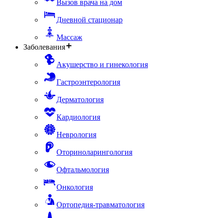
Вызов врача на дом
Дневной стационар
Массаж
Заболевания
Акушерство и гинекология
Гастроэнтерология
Дерматология
Кардиология
Неврология
Оториноларингология
Офтальмология
Онкология
Ортопедия-травматология