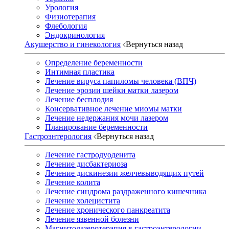
Урология
Физиотерапия
Флебология
Эндокринология
Акушерство и гинекология
Вернуться назад
Определение беременности
Интимная пластика
Лечение вируса папиломы человека (ВПЧ)
Лечение эрозии шейки матки лазером
Лечение бесплодия
Консервативное лечение миомы матки
Лечение недержания мочи лазером
Планирование беременности
Гастроэнтерология
Вернуться назад
Лечение гастродуоденита
Лечение дисбактериоза
Лечение дискинезии желчевыводящих путей
Лечение колита
Лечение синдрома раздраженного кишечника
Лечение холецистита
Лечение хронического панкреатита
Лечение язвенной болезни
Магнитолазеротерапия в гастроэнтерологии