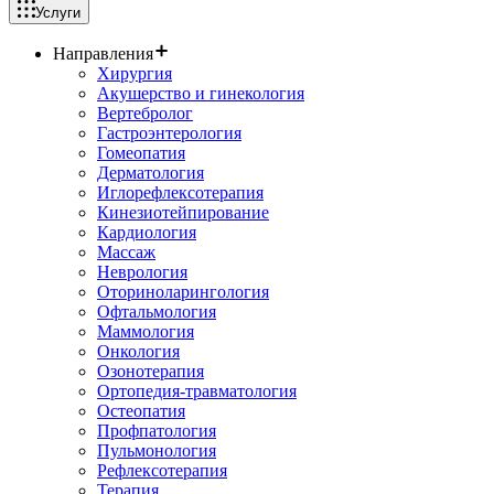
Услуги
Направления
Хирургия
Акушерство и гинекология
Вертебролог
Гастроэнтерология
Гомеопатия
Дерматология
Иглорефлексотерапия
Кинезиотейпирование
Кардиология
Массаж
Неврология
Оториноларингология
Офтальмология
Маммология
Онкология
Озонотерапия
Ортопедия-травматология
Остеопатия
Профпатология
Пульмонология
Рефлексотерапия
Терапия