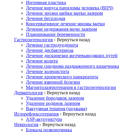
Интимная пластика
Лечение вируса папиломы человека (ВПЧ)
Лечение эрозии шейки матки лазером
Лечение бесплодия
Консервативное лечение миомы матки
Лечение недержания мочи лазером
Планирование беременности
Гастроэнтерология
Вернуться назад
Лечение гастродуоденита
Лечение дисбактериоза
Лечение дискинезии желчевыводящих путей
Лечение колита
Лечение синдрома раздраженного кишечника
Лечение холецистита
Лечение хронического панкреатита
Лечение язвенной болезни
Магнитолазеротерапия в гастроэнтерологии
Дерматология
Вернуться назад
Удаление бородавок лазером
Удаление родинок лазером
Вакуумная терапия (хиджама)
Иглорефлексотерапия
Вернуться назад
ASP-акупунктура
Неврология
Вернуться назад
Блокада позвоночника