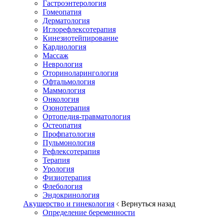
Гастроэнтерология
Гомеопатия
Дерматология
Иглорефлексотерапия
Кинезиотейпирование
Кардиология
Массаж
Неврология
Оториноларингология
Офтальмология
Маммология
Онкология
Озонотерапия
Ортопедия-травматология
Остеопатия
Профпатология
Пульмонология
Рефлексотерапия
Терапия
Урология
Физиотерапия
Флебология
Эндокринология
Акушерство и гинекология
Вернуться назад
Определение беременности