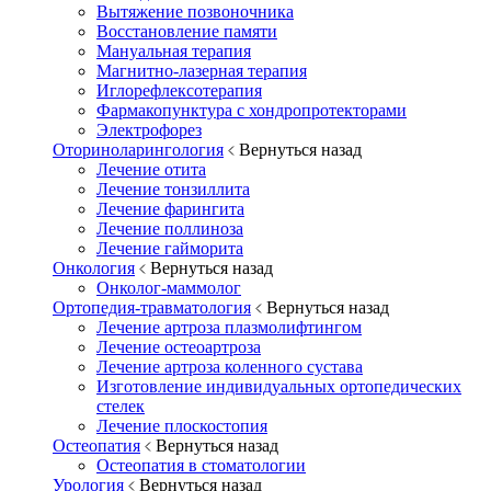
Вытяжение позвоночника
Восстановление памяти
Мануальная терапия
Магнитно-лазерная терапия
Иглорефлексотерапия
Фармакопунктура с хондропротекторами
Электрофорез
Оториноларингология
Вернуться назад
Лечение отита
Лечение тонзиллита
Лечение фарингита
Лечение поллиноза
Лечение гайморита
Онкология
Вернуться назад
Онколог-маммолог
Ортопедия-травматология
Вернуться назад
Лечение артроза плазмолифтингом
Лечение остеоартроза
Лечение артроза коленного сустава
Изготовление индивидуальных ортопедических
стелек
Лечение плоскостопия
Остеопатия
Вернуться назад
Остеопатия в стоматологии
Урология
Вернуться назад