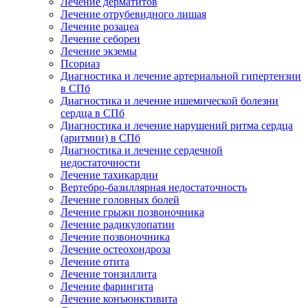
Лечение дерматитов
Лечение отрубевидного лишая
Лечение розацеа
Лечение себореи
Лечение экземы
Псориаз
Диагностика и лечение артериальной гипертензии
в СПб
Диагностика и лечение ишемической болезни
сердца в СПб
Диагностика и лечение нарушений ритма сердца
(аритмии) в СПб
Диагностика и лечение сердечной
недостаточности
Лечение тахикардии
Вертебро-базиллярная недостаточность
Лечение головных болей
Лечение грыжи позвоночника
Лечение радикулопатии
Лечение позвоночника
Лечение остеохондроза
Лечение отита
Лечение тонзиллита
Лечение фарингита
Лечение конъюнктивита