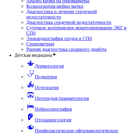
Анализ крови на онкомаркеры
Кольпоскопия шейки матки
Диагностика и лечение сердечной
недостаточности
Диагностика сердечной недостаточности
Суточное холтеровское мониторирование ЭКГ в
СПб
Эхокардиография сердца в СПб
Спирометрия
Ранняя диагностика сахарного диабета
Детская медицина
Дерматология
Педиатрия
Остеопатия
Ортопедия-травматология
Нейросонография
Отоларингология
Профилактические офтальмологические