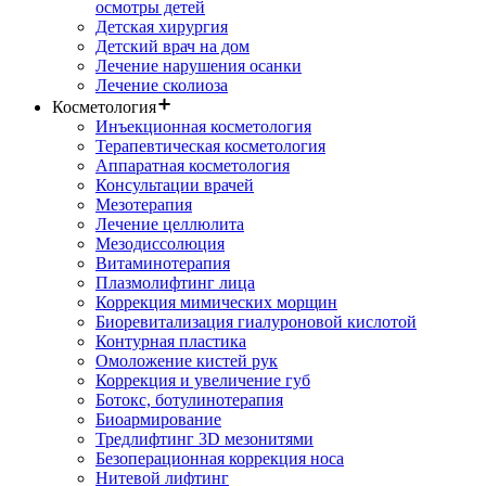
осмотры детей
Детская хирургия
Детский врач на дом
Лечение нарушения осанки
Лечение сколиоза
Косметология
Инъекционная косметология
Терапевтическая косметология
Аппаратная косметология
Консультации врачей
Мезотерапия
Лечение целлюлита
Мезодиссолюция
Витаминотерапия
Плазмолифтинг лица
Коррекция мимических морщин
Биоревитализация гиалуроновой кислотой
Контурная пластика
Омоложение кистей рук
Коррекция и увеличение губ
Ботокс, ботулинотерапия
Биоармирование
Тредлифтинг 3D мезонитями
Безоперационная коррекция носа
Нитевой лифтинг