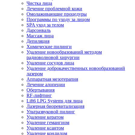
Чистка лица
Лечение проблемной кожи
Омолаживающие процедуры
Программы по уходу за лицом
SPA уход за телом
Дарсонваль
Массаж лица
Депиляция
Химические пилинги
Удаление новообразований методом
радиоволновой хирургии
Удаление сосудов лица
Удаление доброкачественных новообразований
лазером
Аппаратная мезотерапия
Лечение алопеции
Обертывания
RF-лифтинг
Lift6 LPG Systems для лица
Лазерная биоревитализация
Ультразвуковой пилинг
Удаление кератом
Удаление гемангиом
Удаление ксантом
Удаление кондилом