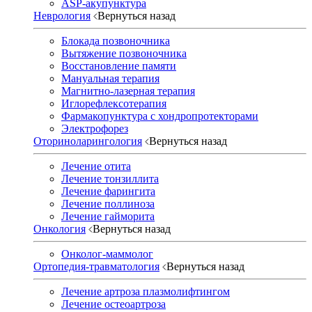
ASP-акупунктура
Неврология
Вернуться назад
Блокада позвоночника
Вытяжение позвоночника
Восстановление памяти
Мануальная терапия
Магнитно-лазерная терапия
Иглорефлексотерапия
Фармакопунктура с хондропротекторами
Электрофорез
Оториноларингология
Вернуться назад
Лечение отита
Лечение тонзиллита
Лечение фарингита
Лечение поллиноза
Лечение гайморита
Онкология
Вернуться назад
Онколог-маммолог
Ортопедия-травматология
Вернуться назад
Лечение артроза плазмолифтингом
Лечение остеоартроза