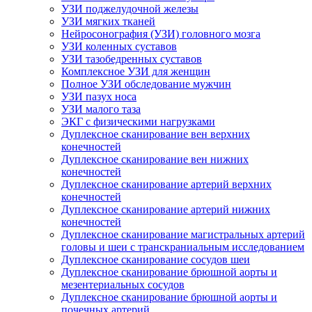
УЗИ поджелудочной железы
УЗИ мягких тканей
Нейросонография (УЗИ) головного мозга
УЗИ коленных суставов
УЗИ тазобедренных суставов
Комплексное УЗИ для женщин
Полное УЗИ обследование мужчин
УЗИ пазух носа
УЗИ малого таза
ЭКГ с физическими нагрузками
Дуплексное сканирование вен верхних
конечностей
Дуплексное сканирование вен нижних
конечностей
Дуплексное сканирование артерий верхних
конечностей
Дуплексное сканирование артерий нижних
конечностей
Дуплексное сканирование магистральных артерий
головы и шеи с транскраниальным исследованием
Дуплексное сканирование сосудов шеи
Дуплексное сканирование брюшной аорты и
мезентериальных сосудов
Дуплексное сканирование брюшной аорты и
почечных артерий