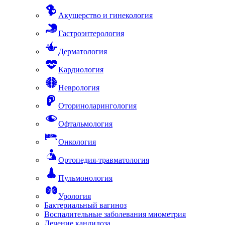
Акушерство и гинекология
Гастроэнтерология
Дерматология
Кардиология
Неврология
Оториноларингология
Офтальмология
Онкология
Ортопедия-травматология
Пульмонология
Урология
Бактериальный вагиноз
Воспалительные заболевания миометрия
Лечение кандидоза