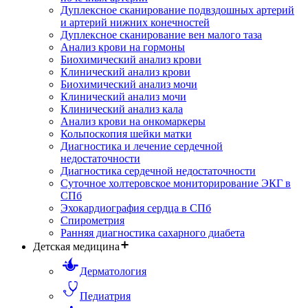
Дуплексное сканирование подвздошных артерий
и артерий нижних конечностей
Дуплексное сканирование вен малого таза
Анализ крови на гормоны
Биохимический анализ крови
Клинический анализ крови
Биохимический анализ мочи
Клинический анализ мочи
Клинический анализ кала
Анализ крови на онкомаркеры
Кольпоскопия шейки матки
Диагностика и лечение сердечной
недостаточности
Диагностика сердечной недостаточности
Суточное холтеровское мониторирование ЭКГ в
СПб
Эхокардиография сердца в СПб
Спирометрия
Ранняя диагностика сахарного диабета
Детская медицина
Дерматология
Педиатрия