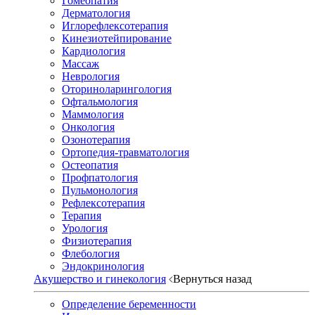
Гомеопатия
Дерматология
Иглорефлексотерапия
Кинезиотейпирование
Кардиология
Массаж
Неврология
Оториноларингология
Офтальмология
Маммология
Онкология
Озонотерапия
Ортопедия-травматология
Остеопатия
Профпатология
Пульмонология
Рефлексотерапия
Терапия
Урология
Физиотерапия
Флебология
Эндокринология
Акушерство и гинекология
Вернуться назад
Определение беременности