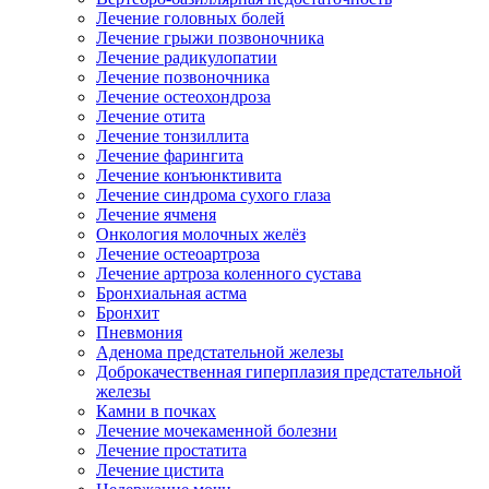
Лечение головных болей
Лечение грыжи позвоночника
Лечение радикулопатии
Лечение позвоночника
Лечение остеохондроза
Лечение отита
Лечение тонзиллита
Лечение фарингита
Лечение конъюнктивита
Лечение синдрома сухого глаза
Лечение ячменя
Онкология молочных желёз
Лечение остеоартроза
Лечение артроза коленного сустава
Бронхиальная астма
Бронхит
Пневмония
Аденома предстательной железы
Доброкачественная гиперплазия предстательной
железы
Камни в почках
Лечение мочекаменной болезни
Лечение простатита
Лечение цистита