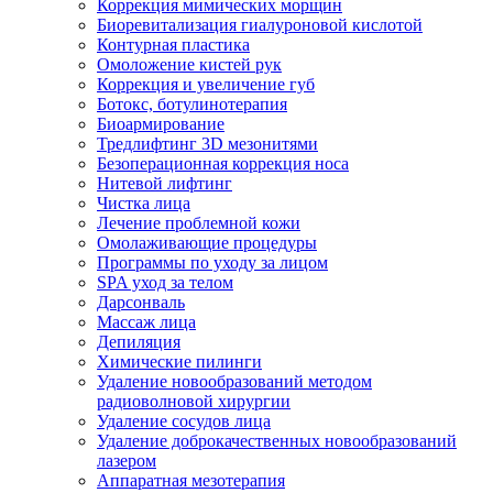
Коррекция мимических морщин
Биоревитализация гиалуроновой кислотой
Контурная пластика
Омоложение кистей рук
Коррекция и увеличение губ
Ботокс, ботулинотерапия
Биоармирование
Тредлифтинг 3D мезонитями
Безоперационная коррекция носа
Нитевой лифтинг
Чистка лица
Лечение проблемной кожи
Омолаживающие процедуры
Программы по уходу за лицом
SPA уход за телом
Дарсонваль
Массаж лица
Депиляция
Химические пилинги
Удаление новообразований методом
радиоволновой хирургии
Удаление сосудов лица
Удаление доброкачественных новообразований
лазером
Аппаратная мезотерапия