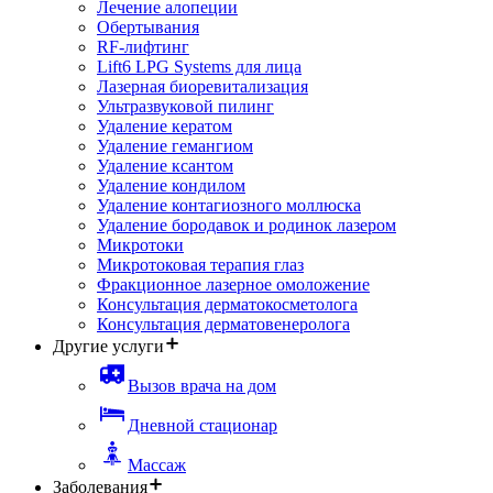
Лечение алопеции
Обертывания
RF-лифтинг
Lift6 LPG Systems для лица
Лазерная биоревитализация
Ультразвуковой пилинг
Удаление кератом
Удаление гемангиом
Удаление ксантом
Удаление кондилом
Удаление контагиозного моллюска
Удаление бородавок и родинок лазером
Микротоки
Микротоковая терапия глаз
Фракционное лазерное омоложение
Консультация дерматокосметолога
Консультация дерматовенеролога
Другие услуги
Вызов врача на дом
Дневной стационар
Массаж
Заболевания