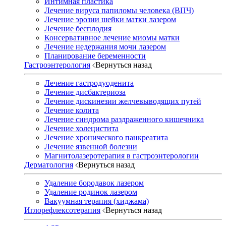
Интимная пластика
Лечение вируса папиломы человека (ВПЧ)
Лечение эрозии шейки матки лазером
Лечение бесплодия
Консервативное лечение миомы матки
Лечение недержания мочи лазером
Планирование беременности
Гастроэнтерология
Вернуться назад
Лечение гастродуоденита
Лечение дисбактериоза
Лечение дискинезии желчевыводящих путей
Лечение колита
Лечение синдрома раздраженного кишечника
Лечение холецистита
Лечение хронического панкреатита
Лечение язвенной болезни
Магнитолазеротерапия в гастроэнтерологии
Дерматология
Вернуться назад
Удаление бородавок лазером
Удаление родинок лазером
Вакуумная терапия (хиджама)
Иглорефлексотерапия
Вернуться назад