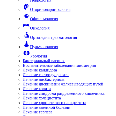
Неврология
Оториноларингология
Офтальмология
Онкология
Ортопедия-травматология
Пульмонология
Урология
Бактериальный вагиноз
Воспалительные заболевания миометрия
Лечение кандидоза
Лечение гастродуоденита
Лечение дисбактериоза
Лечение дискинезии желчевыводящих путей
Лечение колита
Лечение синдрома раздраженного кишечника
Лечение холецистита
Лечение хронического панкреатита
Лечение язвенной болезни
Лечение герпеса