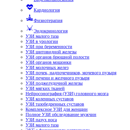
Кардиология
Физиотерапия
Эндокринология
УЗИ малого таза
УЗИ в урологии
УЗИ при беременности
УЗИ щитовидной железы
УЗИ органов брюшной полости
УЗИ органов мошонки
УЗИ молочных желез
УЗИ почек, надпочечников, мочевого пузыря
УЗИ печени и желчного пузыря
УЗИ поджелудочной железы
УЗИ мягких тканей
Нейросонография (УЗИ) головного мозга
УЗИ коленных суставов
УЗИ тазобедренных суставов
Комплексное УЗИ для женщин
Полное УЗИ обследование мужчин
УЗИ пазух носа
УЗИ малого таза