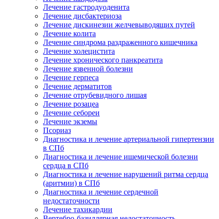
Лечение гастродуоденита
Лечение дисбактериоза
Лечение дискинезии желчевыводящих путей
Лечение колита
Лечение синдрома раздраженного кишечника
Лечение холецистита
Лечение хронического панкреатита
Лечение язвенной болезни
Лечение герпеса
Лечение дерматитов
Лечение отрубевидного лишая
Лечение розацеа
Лечение себореи
Лечение экземы
Псориаз
Диагностика и лечение артериальной гипертензии
в СПб
Диагностика и лечение ишемической болезни
сердца в СПб
Диагностика и лечение нарушений ритма сердца
(аритмии) в СПб
Диагностика и лечение сердечной
недостаточности
Лечение тахикардии
Вертебро-базиллярная недостаточность