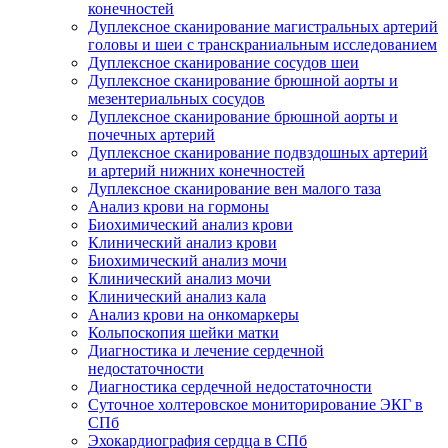
конечностей
Дуплексное сканирование магистральных артерий
головы и шеи с транскраниальным исследованием
Дуплексное сканирование сосудов шеи
Дуплексное сканирование брюшной аорты и
мезентериальных сосудов
Дуплексное сканирование брюшной аорты и
почечных артерий
Дуплексное сканирование подвздошных артерий
и артерий нижних конечностей
Дуплексное сканирование вен малого таза
Анализ крови на гормоны
Биохимический анализ крови
Клинический анализ крови
Биохимический анализ мочи
Клинический анализ мочи
Клинический анализ кала
Анализ крови на онкомаркеры
Кольпоскопия шейки матки
Диагностика и лечение сердечной
недостаточности
Диагностика сердечной недостаточности
Суточное холтеровское мониторирование ЭКГ в
СПб
Эхокардиография сердца в СПб