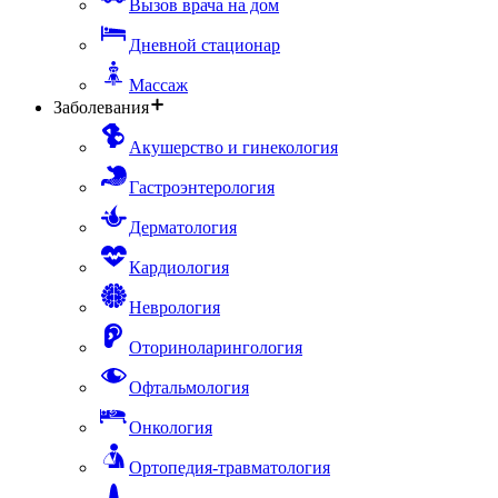
Вызов врача на дом
Дневной стационар
Массаж
Заболевания
Акушерство и гинекология
Гастроэнтерология
Дерматология
Кардиология
Неврология
Оториноларингология
Офтальмология
Онкология
Ортопедия-травматология