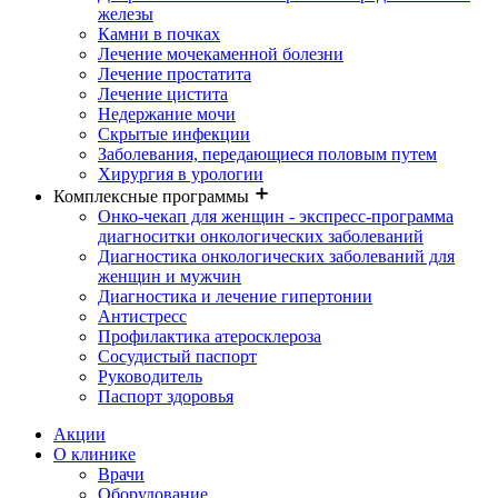
железы
Камни в почках
Лечение мочекаменной болезни
Лечение простатита
Лечение цистита
Недержание мочи
Скрытые инфекции
Заболевания, передающиеся половым путем
Хирургия в урологии
Комплексные программы
Онко-чекап для женщин - экспресс-программа
диагноситки онкологических заболеваний
Диагностика онкологических заболеваний для
женщин и мужчин
Диагностика и лечение гипертонии
Антистресс
Профилактика атеросклероза
Сосудистый паспорт
Руководитель
Паспорт здоровья
Акции
О клинике
Врачи
Оборудование