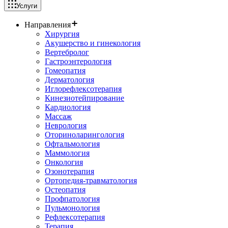
Услуги
Направления
Хирургия
Акушерство и гинекология
Вертебролог
Гастроэнтерология
Гомеопатия
Дерматология
Иглорефлексотерапия
Кинезиотейпирование
Кардиология
Массаж
Неврология
Оториноларингология
Офтальмология
Маммология
Онкология
Озонотерапия
Ортопедия-травматология
Остеопатия
Профпатология
Пульмонология
Рефлексотерапия
Терапия