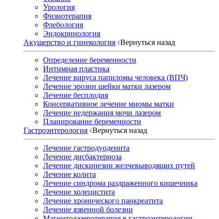
Урология
Физиотерапия
Флебология
Эндокринология
Акушерство и гинекология
Вернуться назад
Определение беременности
Интимная пластика
Лечение вируса папиломы человека (ВПЧ)
Лечение эрозии шейки матки лазером
Лечение бесплодия
Консервативное лечение миомы матки
Лечение недержания мочи лазером
Планирование беременности
Гастроэнтерология
Вернуться назад
Лечение гастродуоденита
Лечение дисбактериоза
Лечение дискинезии желчевыводящих путей
Лечение колита
Лечение синдрома раздраженного кишечника
Лечение холецистита
Лечение хронического панкреатита
Лечение язвенной болезни
Магнитолазеротерапия в гастроэнтерологии