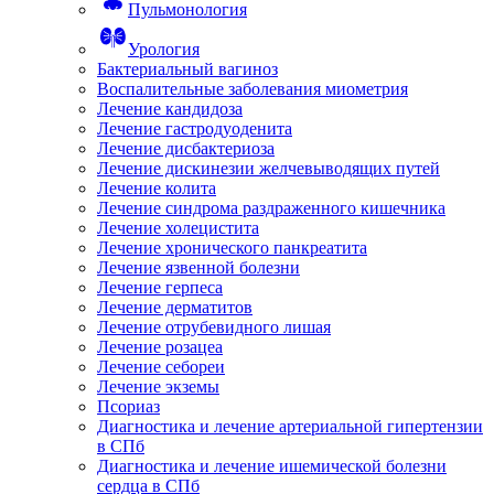
Пульмонология
Урология
Бактериальный вагиноз
Воспалительные заболевания миометрия
Лечение кандидоза
Лечение гастродуоденита
Лечение дисбактериоза
Лечение дискинезии желчевыводящих путей
Лечение колита
Лечение синдрома раздраженного кишечника
Лечение холецистита
Лечение хронического панкреатита
Лечение язвенной болезни
Лечение герпеса
Лечение дерматитов
Лечение отрубевидного лишая
Лечение розацеа
Лечение себореи
Лечение экземы
Псориаз
Диагностика и лечение артериальной гипертензии
в СПб
Диагностика и лечение ишемической болезни
сердца в СПб