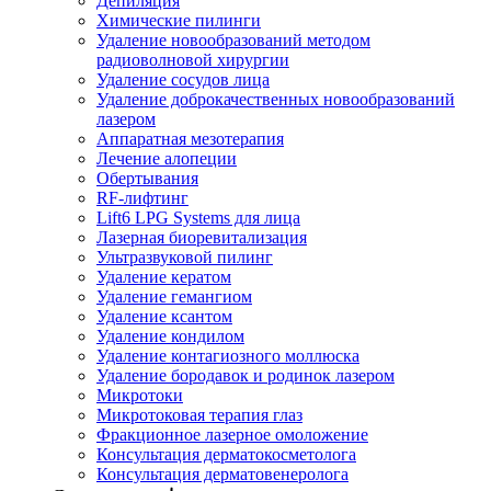
Депиляция
Химические пилинги
Удаление новообразований методом
радиоволновой хирургии
Удаление сосудов лица
Удаление доброкачественных новообразований
лазером
Аппаратная мезотерапия
Лечение алопеции
Обертывания
RF-лифтинг
Lift6 LPG Systems для лица
Лазерная биоревитализация
Ультразвуковой пилинг
Удаление кератом
Удаление гемангиом
Удаление ксантом
Удаление кондилом
Удаление контагиозного моллюска
Удаление бородавок и родинок лазером
Микротоки
Микротоковая терапия глаз
Фракционное лазерное омоложение
Консультация дерматокосметолога
Консультация дерматовенеролога