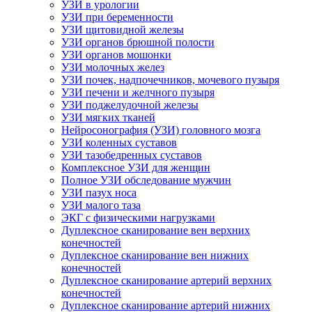
УЗИ в урологии
УЗИ при беременности
УЗИ щитовидной железы
УЗИ органов брюшной полости
УЗИ органов мошонки
УЗИ молочных желез
УЗИ почек, надпочечников, мочевого пузыря
УЗИ печени и желчного пузыря
УЗИ поджелудочной железы
УЗИ мягких тканей
Нейросонография (УЗИ) головного мозга
УЗИ коленных суставов
УЗИ тазобедренных суставов
Комплексное УЗИ для женщин
Полное УЗИ обследование мужчин
УЗИ пазух носа
УЗИ малого таза
ЭКГ с физическими нагрузками
Дуплексное сканирование вен верхних
конечностей
Дуплексное сканирование вен нижних
конечностей
Дуплексное сканирование артерий верхних
конечностей
Дуплексное сканирование артерий нижних