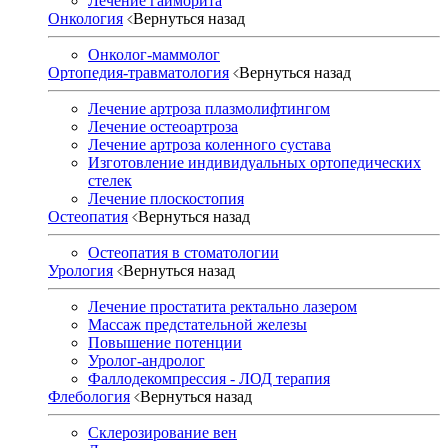
Лечение гайморита
Онкология
Вернуться назад
Онколог-маммолог
Ортопедия-травматология
Вернуться назад
Лечение артроза плазмолифтингом
Лечение остеоартроза
Лечение артроза коленного сустава
Изготовление индивидуальных ортопедических
стелек
Лечение плоскостопия
Остеопатия
Вернуться назад
Остеопатия в стоматологии
Урология
Вернуться назад
Лечение простатита ректально лазером
Массаж предстательной железы
Повышение потенции
Уролог-андролог
Фаллодекомпрессия - ЛОД терапия
Флебология
Вернуться назад
Склерозирование вен