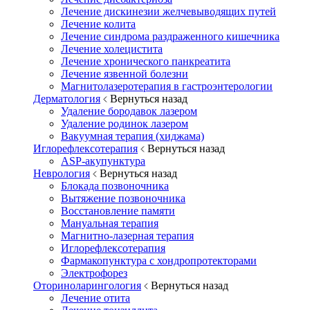
Лечение дискинезии желчевыводящих путей
Лечение колита
Лечение синдрома раздраженного кишечника
Лечение холецистита
Лечение хронического панкреатита
Лечение язвенной болезни
Магнитолазеротерапия в гастроэнтерологии
Дерматология
Вернуться назад
Удаление бородавок лазером
Удаление родинок лазером
Вакуумная терапия (хиджама)
Иглорефлексотерапия
Вернуться назад
ASP-акупунктура
Неврология
Вернуться назад
Блокада позвоночника
Вытяжение позвоночника
Восстановление памяти
Мануальная терапия
Магнитно-лазерная терапия
Иглорефлексотерапия
Фармакопунктура с хондропротекторами
Электрофорез
Оториноларингология
Вернуться назад
Лечение отита