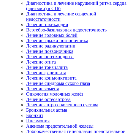
Диагностика и лечение нарушений ритма сердца
(аритмии) в СПб
Диагностика и лечение сердечной
недостаточности
Лечение тахикардии
Вертебро-базиллярная недостаточность
Лечение головных болей
Лечение грыжи позвоночника
Лечение радикулопатии
Лечение позвоночника
Лечение остеохондроза
Лечение отита
Лечение тонзиллита
Лечение фарингита
Лечение конъюнктивита
Лечение синдрома сухого глаза
Лечение ячменя
Онкология молочных желёз
Лечение остеоартроза
Лечение артроза коленного сустава
Бронхиальная астма
Бронхит
Пневмония
Аденома предстательной железы
Доброкачественная гиперплазия предстательной