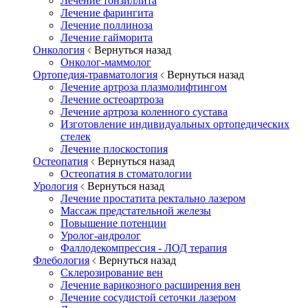
Лечение тонзиллита
Лечение фарингита
Лечение поллиноза
Лечение гайморита
Онкология
Вернуться назад
Онколог-маммолог
Ортопедия-травматология
Вернуться назад
Лечение артроза плазмолифтингом
Лечение остеоартроза
Лечение артроза коленного сустава
Изготовление индивидуальных ортопедических
стелек
Лечение плоскостопия
Остеопатия
Вернуться назад
Остеопатия в стоматологии
Урология
Вернуться назад
Лечение простатита ректально лазером
Массаж предстательной железы
Повышение потенции
Уролог-андролог
Фаллодекомпрессия - ЛОД терапия
Флебология
Вернуться назад
Склерозирование вен
Лечение варикозного расширения вен
Лечение сосудистой сеточки лазером