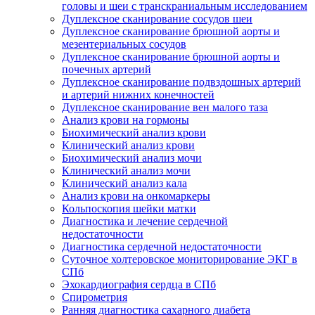
головы и шеи с транскраниальным исследованием
Дуплексное сканирование сосудов шеи
Дуплексное сканирование брюшной аорты и
мезентериальных сосудов
Дуплексное сканирование брюшной аорты и
почечных артерий
Дуплексное сканирование подвздошных артерий
и артерий нижних конечностей
Дуплексное сканирование вен малого таза
Анализ крови на гормоны
Биохимический анализ крови
Клинический анализ крови
Биохимический анализ мочи
Клинический анализ мочи
Клинический анализ кала
Анализ крови на онкомаркеры
Кольпоскопия шейки матки
Диагностика и лечение сердечной
недостаточности
Диагностика сердечной недостаточности
Суточное холтеровское мониторирование ЭКГ в
СПб
Эхокардиография сердца в СПб
Спирометрия
Ранняя диагностика сахарного диабета