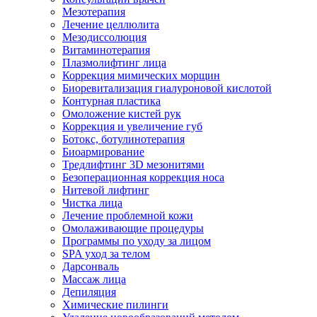
Мезотерапия
Лечение целлюлита
Мезодиссолюция
Витаминотерапия
Плазмолифтинг лица
Коррекция мимических морщин
Биоревитализация гиалуроновой кислотой
Контурная пластика
Омоложение кистей рук
Коррекция и увеличение губ
Ботокс, ботулинотерапия
Биоармирование
Тредлифтинг 3D мезонитями
Безоперационная коррекция носа
Нитевой лифтинг
Чистка лица
Лечение проблемной кожи
Омолаживающие процедуры
Программы по уходу за лицом
SPA уход за телом
Дарсонваль
Массаж лица
Депиляция
Химические пилинги