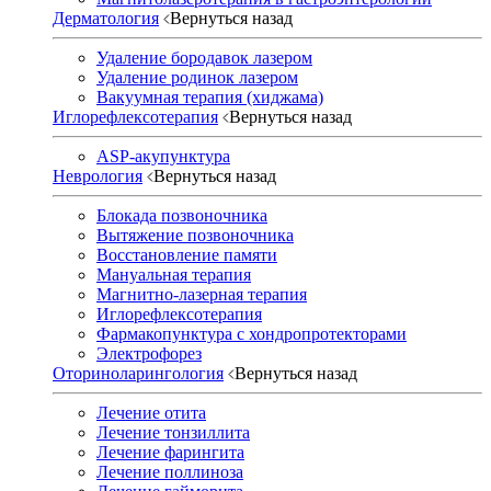
Дерматология
Вернуться назад
Удаление бородавок лазером
Удаление родинок лазером
Вакуумная терапия (хиджама)
Иглорефлексотерапия
Вернуться назад
ASP-акупунктура
Неврология
Вернуться назад
Блокада позвоночника
Вытяжение позвоночника
Восстановление памяти
Мануальная терапия
Магнитно-лазерная терапия
Иглорефлексотерапия
Фармакопунктура с хондропротекторами
Электрофорез
Оториноларингология
Вернуться назад
Лечение отита
Лечение тонзиллита
Лечение фарингита
Лечение поллиноза