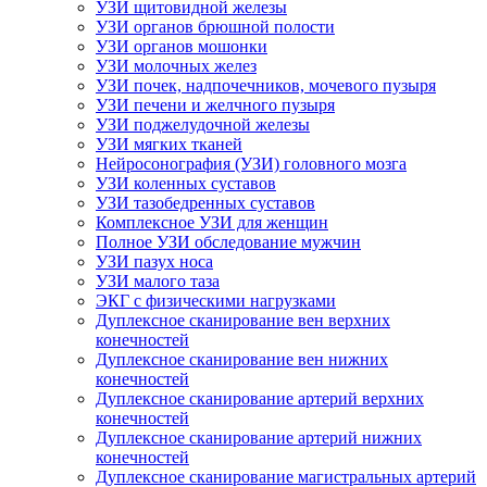
УЗИ щитовидной железы
УЗИ органов брюшной полости
УЗИ органов мошонки
УЗИ молочных желез
УЗИ почек, надпочечников, мочевого пузыря
УЗИ печени и желчного пузыря
УЗИ поджелудочной железы
УЗИ мягких тканей
Нейросонография (УЗИ) головного мозга
УЗИ коленных суставов
УЗИ тазобедренных суставов
Комплексное УЗИ для женщин
Полное УЗИ обследование мужчин
УЗИ пазух носа
УЗИ малого таза
ЭКГ с физическими нагрузками
Дуплексное сканирование вен верхних
конечностей
Дуплексное сканирование вен нижних
конечностей
Дуплексное сканирование артерий верхних
конечностей
Дуплексное сканирование артерий нижних
конечностей
Дуплексное сканирование магистральных артерий