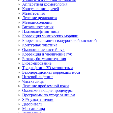
Аппаратная косметология
Консультации врачей
Мезотерапия
Лечение целлюлита
Мезодиссолюция
Витаминотерапия
Плазмолифтинг лица
Коррекция мимических морщин
Биоревитализация гиалуроновой кислотой
Контурная пластика
Омоложение кистей рук
Коррекция и увеличение губ
Ботокс, ботулинотерапия
Биоармирование
Тредлифтинг 3D мезонитями
Безоперационная коррекция носа
Нитевой лифтинг
Чистка лица
Лечение проблемной кожи
Омолаживающие процедуры
Программы по уходу за лицом
SPA уход за телом
Дарсонваль
Массаж лица