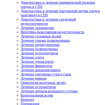
Диагностика и лечение ишемической болезни
сердца в СПб
Диагностика и лечение нарушений ритма сердца
(аритмии) в СПб
Диагностика и лечение сердечной
недостаточности
Лечение тахикардии
Вертебро-базиллярная недостаточность
Лечение головных болей
Лечение грыжи позвоночника
Лечение радикулопатии
Лечение позвоночника
Лечение остеохондроза
Лечение отита
Лечение тонзиллита
Лечение фарингита
Лечение конъюнктивита
Лечение синдрома сухого глаза
Лечение ячменя
Онкология молочных желёз
Лечение остеоартроза
Лечение артроза коленного сустава
Бронхиальная астма
Бронхит
Пневмония