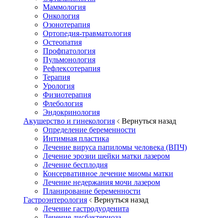
Маммология
Онкология
Озонотерапия
Ортопедия-травматология
Остеопатия
Профпатология
Пульмонология
Рефлексотерапия
Терапия
Урология
Физиотерапия
Флебология
Эндокринология
Акушерство и гинекология
Вернуться назад
Определение беременности
Интимная пластика
Лечение вируса папиломы человека (ВПЧ)
Лечение эрозии шейки матки лазером
Лечение бесплодия
Консервативное лечение миомы матки
Лечение недержания мочи лазером
Планирование беременности
Гастроэнтерология
Вернуться назад
Лечение гастродуоденита
Лечение дисбактериоза