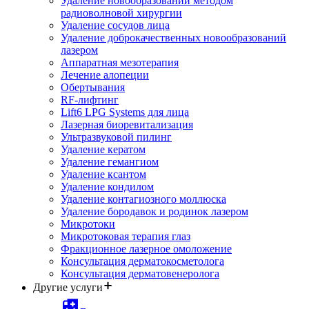
Удаление новообразований методом
радиоволновой хирургии
Удаление сосудов лица
Удаление доброкачественных новообразований
лазером
Аппаратная мезотерапия
Лечение алопеции
Обертывания
RF-лифтинг
Lift6 LPG Systems для лица
Лазерная биоревитализация
Ультразвуковой пилинг
Удаление кератом
Удаление гемангиом
Удаление ксантом
Удаление кондилом
Удаление контагиозного моллюска
Удаление бородавок и родинок лазером
Микротоки
Микротоковая терапия глаз
Фракционное лазерное омоложение
Консультация дерматокосметолога
Консультация дерматовенеролога
Другие услуги