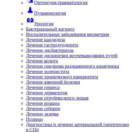
Ортопедия-травматология
Пульмонология
Урология
Бактериальный вагиноз
Воспалительные заболевания миометрия
Лечение кандидоза
Лечение гастродуоденита
Лечение дисбактериоза
Лечение дискинезии желчевыводящих путей
Лечение колита
Лечение синдрома раздраженного кишечника
Лечение холецистита
Лечение хронического панкреатита
Лечение язвенной болезни
Лечение герпеса
Лечение дерматитов
Лечение отрубевидного лишая
Лечение розацеа
Лечение себореи
Лечение экземы
Псориаз
Диагностика и лечение артериальной гипертензии
в СПб