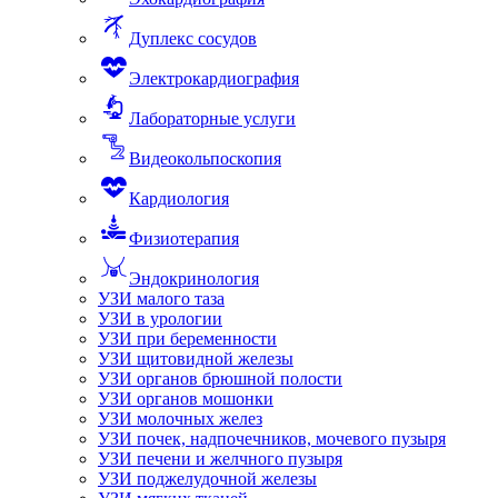
Дуплекс сосудов
Электрокардиография
Лабораторные услуги
Видеокольпоскопия
Кардиология
Физиотерапия
Эндокринология
УЗИ малого таза
УЗИ в урологии
УЗИ при беременности
УЗИ щитовидной железы
УЗИ органов брюшной полости
УЗИ органов мошонки
УЗИ молочных желез
УЗИ почек, надпочечников, мочевого пузыря
УЗИ печени и желчного пузыря
УЗИ поджелудочной железы