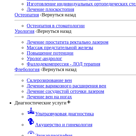
Изготовление индивидуальных ортопедических сте
Лечение плоскостопия
Остеопатия
Вернуться назад
Остеопатия в стоматологии
Урология
Вернуться назад
Лечение простатита ректально лазером
Массаж предстательной железы
Повышение потенции
Уролог-андролог
Фаллодекомпрессия - ЛОД терапия
Флебология
Вернуться назад
Склерозирование вен
Лечение варикозного расширения вен
Лечение сосудистой сеточки лазером
Лечение вен на ногах
Диагностические услуги
Ультразвуковая диагностика
Акушерство и гинекология
Эхокардиография