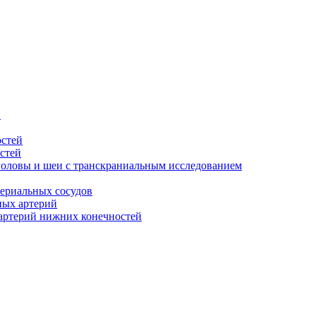
й
остей
стей
головы и шеи с транскраниальным исследованием
ериальных сосудов
ных артерий
артерий нижних конечностей