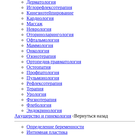
Дерматология
Иглорефлексотерапия
Кинезиотейпирование
Кардиология
Массаж
Неврология
Оториноларингология
Офтальмология
Маммология
Онкология
Озонотерапия
Ортопедия-травматология
Остеопатия
Профпатология
Пульмонология
Рефлексотерапия
Терапия
Урология
Физиотерапия
Флебология
Эндокринология
Акушерство и гинекология
Вернуться назад
Определение беременности
Интимная пластика