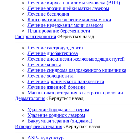
Лечение вируса папиломы человека (ВПЧ)
Лечение эрозии шейки матки лазером
Лечение бесплодия
Консервативное лечение миомы матки
Лечение недержания мочи лазером
Планирование беременности
Гастроэнтерология
Вернуться назад
Лечение гастродуоденита
Лечение дисбактериоза
Лечение дискинезии желчевыводящих путей
Лечение колита
Лечение синдрома раздраженного кишечника
Лечение холецистита
Лечение хронического панкреатита
Лечение язвенной болезни
Магнитолазеротерапия в гастроэнтерологии
Дерматология
Вернуться назад
Удаление бородавок лазером
Удаление родинок лазером
Вакуумная терапия (хиджама)
Иглорефлексотерапия
Вернуться назад
ASP-акупунктура