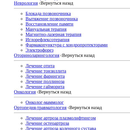
Неврология
Вернуться назад
Блокада позвоночника
Вытяжение позвоночника
Восстановление памяти
Мануальная терапия
Магнитно-лазерная терапия
Иглорефлексотерапия
Фармакопунктура с хондропротекторами
Электрофорез
Оториноларингология
Вернуться назад
Лечение отита
Лечение тонзиллита
Лечение фарингита
Лечение поллиноза
Лечение гайморита
Онкология
Вернуться назад
Онколог-маммолог
Ортопедия-травматология
Вернуться назад
Лечение артроза плазмолифтингом
Лечение остеоартроза
Лечение артроза коленного сустава